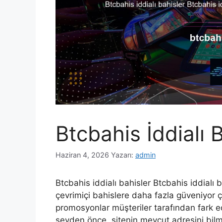
Btcbahis İddialı 
Haziran 4, 2026
Yazarı:
admin
Btcbahis iddialı bahisler Btcbahis iddialı b
çevrimiçi bahislere daha fazla güveniyor
promosyonlar müşteriler tarafından fark edi
şeyden önce, sitenin mevcut adresini bilm