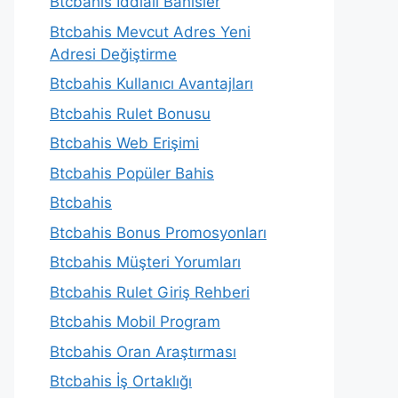
Btcbahis İddialı Bahisler
Btcbahis Mevcut Adres Yeni
Adresi Değiştirme
Btcbahis Kullanıcı Avantajları
Btcbahis Rulet Bonusu
Btcbahis Web Erişimi
Btcbahis Popüler Bahis
Btcbahis
Btcbahis Bonus Promosyonları
Btcbahis Müşteri Yorumları
Btcbahis Rulet Giriş Rehberi
Btcbahis Mobil Program
Btcbahis Oran Araştırması
Btcbahis İş Ortaklığı