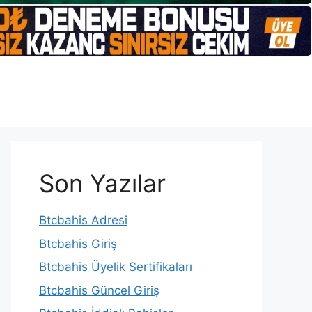
Son Yazılar
Btcbahis Adresi
Btcbahis Giriş
Btcbahis Üyelik Sertifikaları
Btcbahis Güncel Giriş