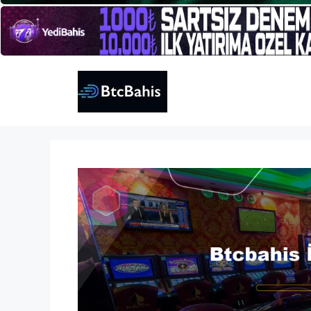
İçeriğe
atla