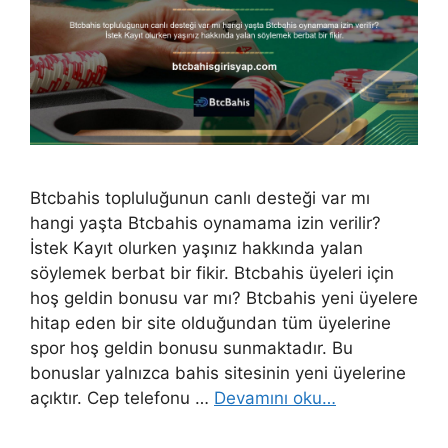
Btcbahis topluluğunun canlı desteği var mı
hangi yaşta Btcbahis oynamama izin verilir?
İstek Kayıt olurken yaşınız hakkında yalan
söylemek berbat bir fikir. Btcbahis üyeleri için
hoş geldin bonusu var mı? Btcbahis yeni üyelere
hitap eden bir site olduğundan tüm üyelerine
spor hoş geldin bonusu sunmaktadır. Bu
bonuslar yalnızca bahis sitesinin yeni üyelerine
açıktır. Cep telefonu …
Devamını oku…