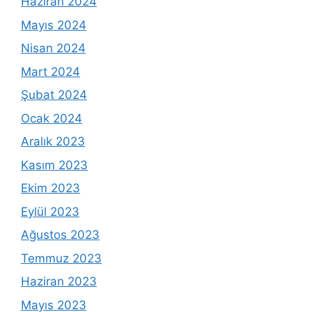
Haziran 2024
Mayıs 2024
Nisan 2024
Mart 2024
Şubat 2024
Ocak 2024
Aralık 2023
Kasım 2023
Ekim 2023
Eylül 2023
Ağustos 2023
Temmuz 2023
Haziran 2023
Mayıs 2023