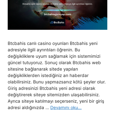
Btcbahis canlı casino oyunları Btcbahis yeni
adresiyle ilgili ayrıntıları öğrenin. Bu
değişikliklere uyum sağlamak için sistemimizi
güncel tutuyoruz. Sonuç olarak Btcbahis web
sitesine bağlanarak sitede yapılan
değişikliklerden istediğiniz an haberdar
olabilirsiniz. Bunu yapmazsanız kötü şeyler olur.
Giriş adresinizi Btcbahis yeni adresi olarak
değiştirerek siteye sitemizden ulaşabilirsiniz.
Ayrıca siteye katılmayı seçerseniz, yeni bir giriş
adresi aldığınızda …
Devamını oku…