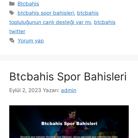
Kategoriler
Btcbahis
Etiketler
btcbahis spor bahisleri
,
btcbahis
topluluğunun canlı desteği var mı
,
btcbahis
twitter
Yorum yap
Btcbahis Spor Bahisleri
Eylül 2, 2023
Yazarı:
admin