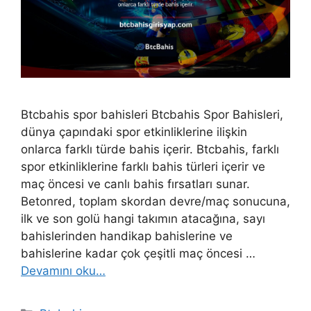
Btcbahis spor bahisleri Btcbahis Spor Bahisleri,
dünya çapındaki spor etkinliklerine ilişkin
onlarca farklı türde bahis içerir. Btcbahis, farklı
spor etkinliklerine farklı bahis türleri içerir ve
maç öncesi ve canlı bahis fırsatları sunar.
Betonred, toplam skordan devre/maç sonucuna,
ilk ve son golü hangi takımın atacağına, sayı
bahislerinden handikap bahislerine ve
bahislerine kadar çok çeşitli maç öncesi …
Devamını oku…
Kategoriler