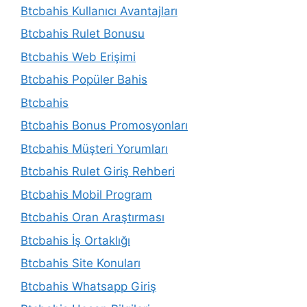
Btcbahis Kullanıcı Avantajları
Btcbahis Rulet Bonusu
Btcbahis Web Erişimi
Btcbahis Popüler Bahis
Btcbahis
Btcbahis Bonus Promosyonları
Btcbahis Müşteri Yorumları
Btcbahis Rulet Giriş Rehberi
Btcbahis Mobil Program
Btcbahis Oran Araştırması
Btcbahis İş Ortaklığı
Btcbahis Site Konuları
Btcbahis Whatsapp Giriş