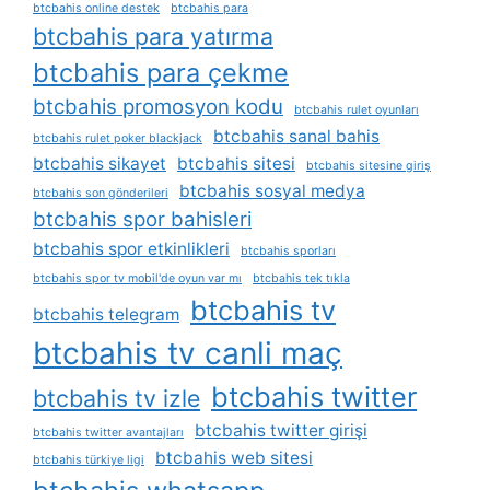
btcbahis online destek
btcbahis para
btcbahis para yatırma
btcbahis para çekme
btcbahis promosyon kodu
btcbahis rulet oyunları
btcbahis sanal bahis
btcbahis rulet poker blackjack
btcbahis sikayet
btcbahis sitesi
btcbahis sitesine giriş
btcbahis sosyal medya
btcbahis son gönderileri
btcbahis spor bahisleri
btcbahis spor etkinlikleri
btcbahis sporları
btcbahis spor tv mobil'de oyun var mı
btcbahis tek tıkla
btcbahis tv
btcbahis telegram
btcbahis tv canli maç
btcbahis twitter
btcbahis tv izle
btcbahis twitter girişi
btcbahis twitter avantajları
btcbahis web sitesi
btcbahis türkiye ligi