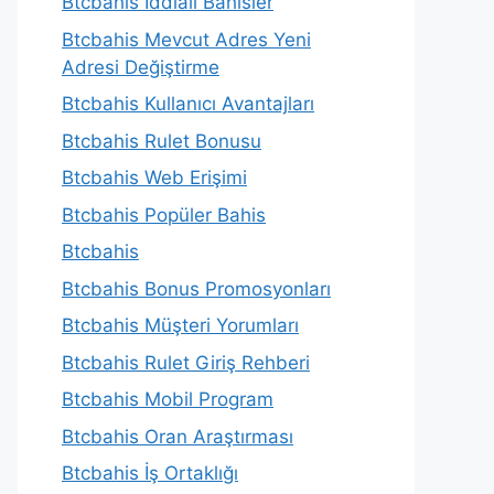
Btcbahis İddialı Bahisler
Btcbahis Mevcut Adres Yeni
Adresi Değiştirme
Btcbahis Kullanıcı Avantajları
Btcbahis Rulet Bonusu
Btcbahis Web Erişimi
Btcbahis Popüler Bahis
Btcbahis
Btcbahis Bonus Promosyonları
Btcbahis Müşteri Yorumları
Btcbahis Rulet Giriş Rehberi
Btcbahis Mobil Program
Btcbahis Oran Araştırması
Btcbahis İş Ortaklığı