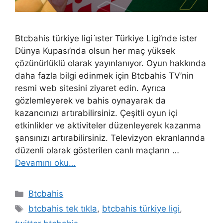
Btcbahis türkiye ligi i̇ster Türkiye Ligi’nde ister
Dünya Kupası’nda olsun her maç yüksek
çözünürlüklü olarak yayınlanıyor. Oyun hakkında
daha fazla bilgi edinmek için Btcbahis TV’nin
resmi web sitesini ziyaret edin. Ayrıca
gözlemleyerek ve bahis oynayarak da
kazancınızı artırabilirsiniz. Çeşitli oyun içi
etkinlikler ve aktiviteler düzenleyerek kazanma
şansınızı artırabilirsiniz. Televizyon ekranlarında
düzenli olarak gösterilen canlı maçların …
Devamını oku…
Kategoriler
Btcbahis
Etiketler
btcbahis tek tıkla
,
btcbahis türkiye ligi
,