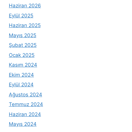
Haziran 2026
Eylül 2025
Haziran 2025
Mayıs 2025
Şubat 2025
Ocak 2025
Kasım 2024
Ekim 2024
Eylül 2024
Ağustos 2024
Temmuz 2024
Haziran 2024
Mayıs 2024