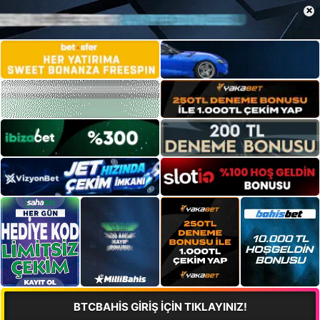
×
BTCBAHİS GİRİŞ İÇİN TIKLAYINIZ!