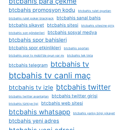
btcbahis para çekme
btcbahis promosyon kodu
btcbahis rulet oyunları
btcbahis sanal bahis
btcbahis rulet poker blackjack
btcbahis sikayet
btcbahis sitesi
btcbahis sitesine giriş
btcbahis sosyal medya
btcbahis son gönderileri
btcbahis spor bahisleri
btcbahis spor etkinlikleri
btcbahis sporları
btcbahis spor tv mobil'de oyun var mı
btcbahis tek tıkla
btcbahis tv
btcbahis telegram
btcbahis tv canli maç
btcbahis twitter
btcbahis tv izle
btcbahis twitter girişi
btcbahis twitter avantajları
btcbahis web sitesi
btcbahis türkiye ligi
btcbahis whatsapp
btcbahis yanlış bilgi şikayet
btcbahis yeni adres