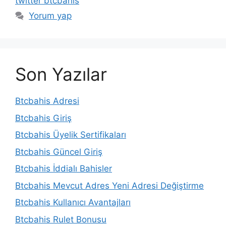
twitter btcbahis
Yorum yap
Son Yazılar
Btcbahis Adresi
Btcbahis Giriş
Btcbahis Üyelik Sertifikaları
Btcbahis Güncel Giriş
Btcbahis İddialı Bahisler
Btcbahis Mevcut Adres Yeni Adresi Değiştirme
Btcbahis Kullanıcı Avantajları
Btcbahis Rulet Bonusu