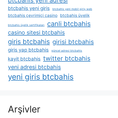
btcbahis yeni adresi
btcbahis yeni giris
btcbahis yeni mobil giriş web
btcbahis çevrimiçi casino
btcbahis üyelik
canli btcbahis
btcbahis üyelik sertifikaları
casino sitesi btcbahis
giris btcbahis
girisi btcbahis
giris yap btcbahis
güncel adresi btcbahis
twitter btcbahis
kayit btcbahis
yeni adresi btcbahis
yeni giris btcbahis
Arşivler