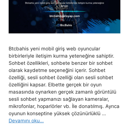
Btcbahis yeni mobil giriş web oyuncular
birbirleriyle iletişim kurma yeteneğine sahiptir.
Sohbet özellikleri, sohbete benzer bir sohbet
olarak kaydetme seçeneğini içerir. Sohbet
özelliği, sesli sohbet özelliği olan sesli sohbet
özelliğini kapsar. Elbette gerçek bir oyun
masasında oynarken gerçek zamanlı görüntülü
sesli sohbet yapmanızı sağlayan kameralar,
mikrofonlar, hoparlörler vb. İle donatılmış. Ayrıca
oyunun konseptine yüksek çözünürlüklü …
Devamını oku…