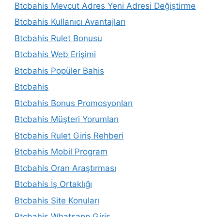
Btcbahis Mevcut Adres Yeni Adresi Değiştirme
Btcbahis Kullanıcı Avantajları
Btcbahis Rulet Bonusu
Btcbahis Web Erişimi
Btcbahis Popüler Bahis
Btcbahis
Btcbahis Bonus Promosyonları
Btcbahis Müşteri Yorumları
Btcbahis Rulet Giriş Rehberi
Btcbahis Mobil Program
Btcbahis Oran Araştırması
Btcbahis İş Ortaklığı
Btcbahis Site Konuları
Btcbahis Whatsapp Giriş