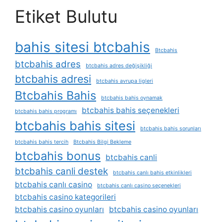
Etiket Bulutu
bahis sitesi btcbahis
Btcbahis
btcbahis adres
btcbahis adres değişikliği
btcbahis adresi
btcbahis avrupa ligleri
Btcbahis Bahis
btcbahis bahis oynamak
btcbahis bahis seçenekleri
btcbahis bahis programı
btcbahis bahis sitesi
btcbahis bahis sorunları
btcbahis bahis tercih
Btcbahis Bilgi Bekleme
btcbahis bonus
btcbahis canli
btcbahis canli destek
btcbahis canlı bahis etkinlikleri
btcbahis canlı casino
btcbahis canlı casino seçenekleri
btcbahis casino kategorileri
btcbahis casino oyunları
btcbahis casino oyunları