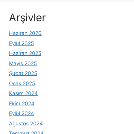
Arşivler
Haziran 2026
Eylül 2025
Haziran 2025
Mayıs 2025
Şubat 2025
Ocak 2025
Kasım 2024
Ekim 2024
Eylül 2024
Ağustos 2024
Temmuz 2024