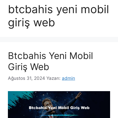
btcbahis yeni mobil
giriş web
Btcbahis Yeni Mobil
Giriş Web
Ağustos 31, 2024
Yazarı:
admin