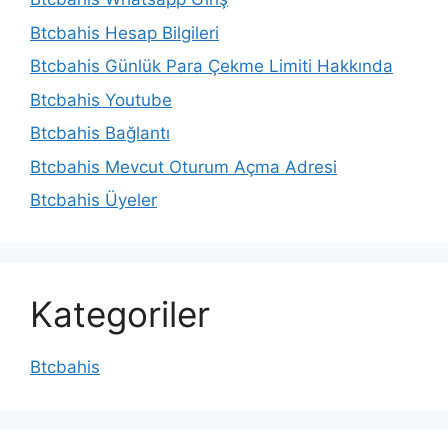
Btcbahis Hesap Bilgileri
Btcbahis Günlük Para Çekme Limiti Hakkında
Btcbahis Youtube
Btcbahis Bağlantı
Btcbahis Mevcut Oturum Açma Adresi
Btcbahis Üyeler
Kategoriler
Btcbahis