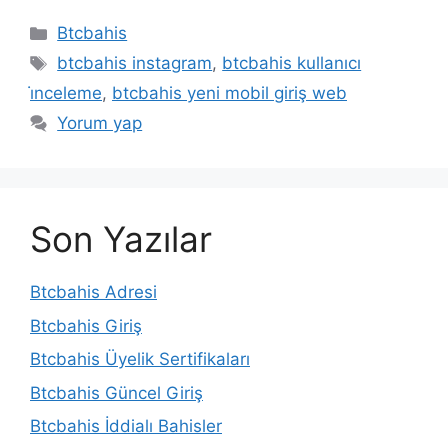
Kategoriler
Btcbahis
Etiketler
btcbahis instagram
,
btcbahis kullanıcı
i̇nceleme
,
btcbahis yeni mobil giriş web
Yorum yap
Son Yazılar
Btcbahis Adresi
Btcbahis Giriş
Btcbahis Üyelik Sertifikaları
Btcbahis Güncel Giriş
Btcbahis İddialı Bahisler