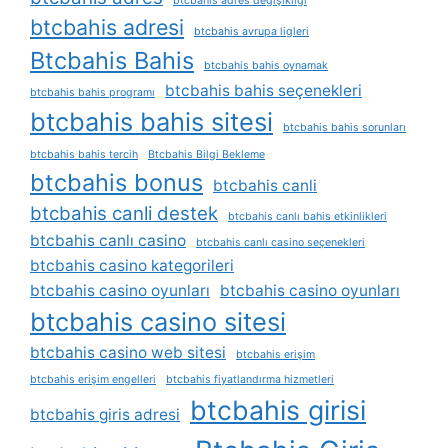
btcbahis adres değişikliği
btcbahis adresi
btcbahis avrupa ligleri
Btcbahis Bahis
btcbahis bahis oynamak
btcbahis bahis seçenekleri
btcbahis bahis programı
btcbahis bahis sitesi
btcbahis bahis sorunları
btcbahis bahis tercih
Btcbahis Bilgi Bekleme
btcbahis bonus
btcbahis canli
btcbahis canli destek
btcbahis canlı bahis etkinlikleri
btcbahis canlı casino
btcbahis canlı casino seçenekleri
btcbahis casino kategorileri
btcbahis casino oyunları
btcbahis casino oyunları
btcbahis casino sitesi
btcbahis casino web sitesi
btcbahis erişim
btcbahis erişim engelleri
btcbahis fiyatlandırma hizmetleri
btcbahis girisi
btcbahis giris adresi