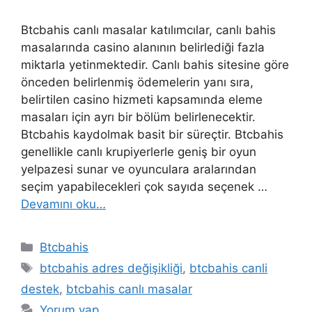
Btcbahis canlı masalar katılımcılar, canlı bahis
masalarında casino alanının belirlediği fazla
miktarla yetinmektedir. Canlı bahis sitesine göre
önceden belirlenmiş ödemelerin yanı sıra,
belirtilen casino hizmeti kapsamında eleme
masaları için ayrı bir bölüm belirlenecektir.
Btcbahis kaydolmak basit bir süreçtir. Btcbahis
genellikle canlı krupiyerlerle geniş bir oyun
yelpazesi sunar ve oyunculara aralarından
seçim yapabilecekleri çok sayıda seçenek …
Devamını oku…
Kategoriler
Btcbahis
Etiketler
btcbahis adres değişikliği
,
btcbahis canli
destek
,
btcbahis canlı masalar
Yorum yap