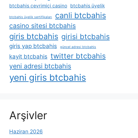
btcbahis çevrimiçi casino
btcbahis üyelik
canli btcbahis
btcbahis üyelik sertifikaları
casino sitesi btcbahis
giris btcbahis
girisi btcbahis
giris yap btcbahis
güncel adresi btcbahis
twitter btcbahis
kayit btcbahis
yeni adresi btcbahis
yeni giris btcbahis
Arşivler
Haziran 2026