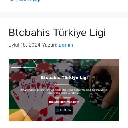
Btcbahis Türkiye Ligi
Eylül 18, 2024
Yazarı:
admin