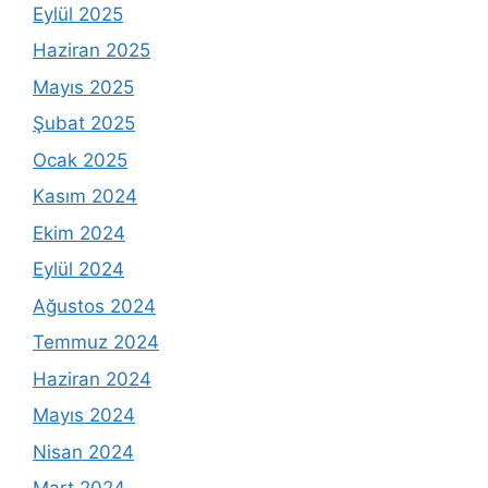
Eylül 2025
Haziran 2025
Mayıs 2025
Şubat 2025
Ocak 2025
Kasım 2024
Ekim 2024
Eylül 2024
Ağustos 2024
Temmuz 2024
Haziran 2024
Mayıs 2024
Nisan 2024