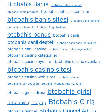
Btcbahis Bahis
btcbahis bahis oynamak
btcbahis bahis seçenekleri
btcbahis bahis programı
btcbahis bahis sitesi
btcbahis bahis sorunları
btcbahis bahis tercih
Btcbahis Bilgi Bekleme
btcbahis bonus
btcbahis canli
btcbahis canli destek
btcbahis canlı bahis etkinlikleri
btcbahis canlı casino
btcbahis canlı casino seçenekleri
btcbahis casino kategorileri
btcbahis casino oyunları
btcbahis casino oyunları
btcbahis casino sitesi
btcbahis casino web sitesi
btcbahis erişim
btcbahis erişim engelleri
btcbahis fiyatlandırma hizmetleri
btcbahis girisi
btcbahis giris adresi
Btcbahis Giriş
btcbahis giris yap
Btcbahis Güncel Adres
btcbahis güncel