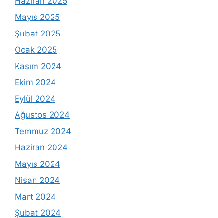
Haziran 2025
Mayıs 2025
Şubat 2025
Ocak 2025
Kasım 2024
Ekim 2024
Eylül 2024
Ağustos 2024
Temmuz 2024
Haziran 2024
Mayıs 2024
Nisan 2024
Mart 2024
Şubat 2024