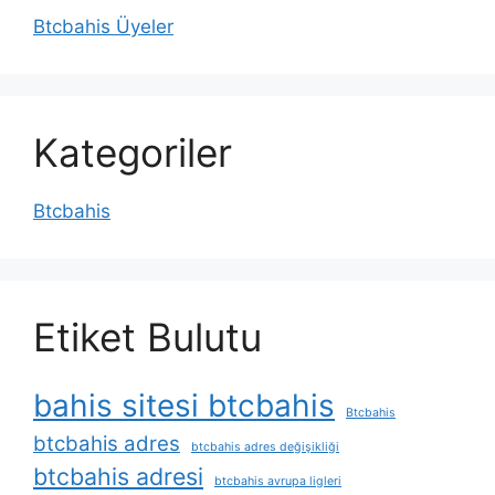
Btcbahis Üyeler
Kategoriler
Btcbahis
Etiket Bulutu
bahis sitesi btcbahis
Btcbahis
btcbahis adres
btcbahis adres değişikliği
btcbahis adresi
btcbahis avrupa ligleri