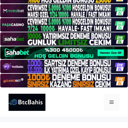
İçeriğe
atla
Menü