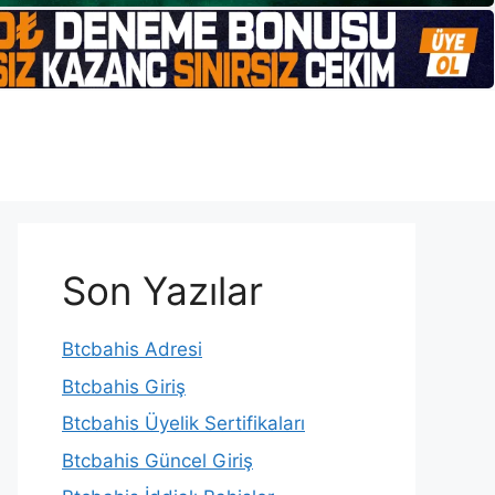
Son Yazılar
Btcbahis Adresi
Btcbahis Giriş
Btcbahis Üyelik Sertifikaları
Btcbahis Güncel Giriş