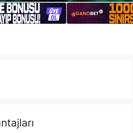
ntajları