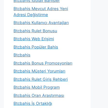
Btcbahis İddialı Bahisler
Btcbahis Mevcut Adres Yeni
Adresi Değiştirme
Btcbahis Kullanıcı Avantajları
Btcbahis Rulet Bonusu
Btcbahis Web Erişimi
Btcbahis Popüler Bahis
Btcbahis
Btcbahis Bonus Promosyonları
Btcbahis Müşteri Yorumları
Btcbahis Rulet Giriş Rehberi
Btcbahis Mobil Program
Btcbahis Oran Araştırması
Btcbahis İş Ortaklığı