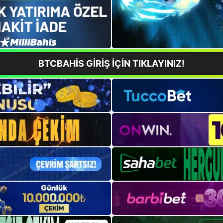
BTCBAHİS GİRİŞ İÇİN TIKLAYINIZ!