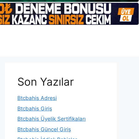
Son Yazılar
Btcbahis Adresi
Btcbahis Giriş
Btcbahis Üyelik Sertifikaları
Btcbahis Güncel Giriş