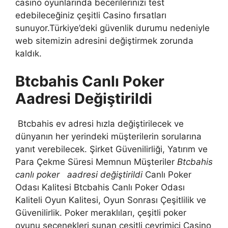
casino oyunlarında becerilerinizi test
edebileceğiniz çeşitli Casino fırsatları
sunuyor.Türkiye’deki güvenlik durumu nedeniyle
web sitemizin adresini değiştirmek zorunda
kaldık.
Btcbahis Canlı Poker
Aadresi Değiştirildi
Btcbahis ev adresi hızla değiştirilecek ve
dünyanın her yerindeki müşterilerin sorularına
yanıt verebilecek. Şirket Güvenilirliği, Yatırım ve
Para Çekme Süresi Memnun Müşteriler
Btcbahis
canlı poker aadresi değiştirildi
Canlı Poker
Odası Kalitesi Btcbahis Canlı Poker Odası
Kaliteli Oyun Kalitesi, Oyun Sonrası Çeşitlilik ve
Güvenilirlik. Poker meraklıları, çeşitli poker
oyunu seçenekleri sunan çeşitli çevrimiçi Casino