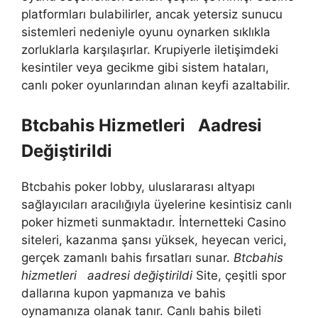
platformları bulabilirler, ancak yetersiz sunucu
sistemleri nedeniyle oyunu oynarken sıklıkla
zorluklarla karşılaşırlar. Krupiyerle iletişimdeki
kesintiler veya gecikme gibi sistem hataları,
canlı poker oyunlarından alınan keyfi azaltabilir.
Btcbahis Hizmetleri Aadresi
Değiştirildi
Btcbahis poker lobby, uluslararası altyapı
sağlayıcıları aracılığıyla üyelerine kesintisiz canlı
poker hizmeti sunmaktadır. İnternetteki Casino
siteleri, kazanma şansı yüksek, heyecan verici,
gerçek zamanlı bahis fırsatları sunar.
Btcbahis
hizmetleri aadresi değiştirildi
Site, çeşitli spor
dallarına kupon yapmanıza ve bahis
oynamanıza olanak tanır. Canlı bahis bileti