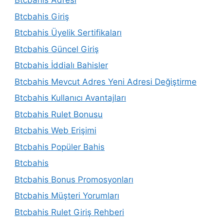
Btcbahis Adresi
Btcbahis Giriş
Btcbahis Üyelik Sertifikaları
Btcbahis Güncel Giriş
Btcbahis İddialı Bahisler
Btcbahis Mevcut Adres Yeni Adresi Değiştirme
Btcbahis Kullanıcı Avantajları
Btcbahis Rulet Bonusu
Btcbahis Web Erişimi
Btcbahis Popüler Bahis
Btcbahis
Btcbahis Bonus Promosyonları
Btcbahis Müşteri Yorumları
Btcbahis Rulet Giriş Rehberi