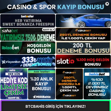
×
BTCBAHİS GİRİŞ İÇİN TIKLAYINIZ!