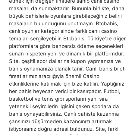
etmek için değişen limitlere sahip canlı casino
masaları da sunmaktadır. Bununla birlikte, daha
büyük bahislerle oyunlara girebileceğiniz belirli
masaların bulunduğunu unutmayın. Btcbahis,
canlı oyunlar kategorisinde farklı canlı casino
temaları sergileyebilir. Btcbahis, Türkiye’de diğer
platformlara göre benzersiz ödeme seçenekleri
sunan nispeten yeni ve dinamik bir platformdur.
Site, çeşitli spor dallarına kupon yapmanıza ve
bahis oynamanıza olanak tanır. Canlı bahis bileti
fırsatlarımız aracılığıyla önemli Casino
etkinliklerine katılmak için bize katılın. Yaptığınız
her bahis heyecan verici bir kasırgadır. Futbol, ​​
basketbol ve tenis gibi sporların yanı sıra
yetenekli seyircilerin ilgisini çeken sporlara da
bahis oynayabilirsiniz. Canlı bahiste kazanma
şansınızı düşürmeden kazancınızı artırmak
istiyorsanız doğru adresi buldunuz. Site, farklı