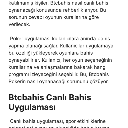
katılmamış kişiler, Btcbahis nasıl canlı bahis
oynanacağı konusunda rehberlik arıyor. Bu
sorunun cevabı oyunun kurallarına göre
verilecek.
Poker uygulaması kullanıcılara anında bahis
yapma olanağı sağlar. Kullanıcılar uygulamaya
bu özelliği yükleyerek oyunlara bahis
oynayabilirler. Kullanıcı, her oyun seçeneğinin
kurallarına ve anlaşmalarına bakarak hangi
programı izleyeceğini seçebilir. Bu, Btcbahis
Pokerin nasıl oynanacağı sorununu çözüyor.
Btcbahis Canlı Bahis
Uygulaması
Canlı bahis uygulaması, spor etkinliklerine