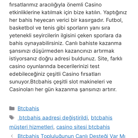
fırsatlarımız aracılığıyla önemli Casino
etkinliklerine katılmak için bize katılın. Yaptığınız
her bahis heyecan verici bir kasırgadır. Futbol, ​​
basketbol ve tenis gibi sporların yanı sıra
yetenekli seyircilerin ilgisini çeken sporlara da
bahis oynayabilirsiniz. Canlı bahiste kazanma
şansınızı düşürmeden kazancınızı artırmak
istiyorsanız doğru adresi buldunuz. Site, farklı
casino oyunlarında becerilerinizi test
edebileceğiniz çeşitli Casino fırsatları
sunuyor.Btcbahis çeşitli slot makineleri ve
Casinoları her gün kazanma şansınızı artırır.
Kategoriler
Btcbahis
Etiketler
btcbahis aadresi değiştirildi
,
btcbahis
müşteri hizmetleri
,
casino sitesi btcbahis
Btcbahis Topluluğunun Canlı Desteği Var Mı