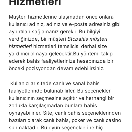
Hizmetleri
Müşteri hizmetlerine ulaşmadan önce onlara
kullanıcı adınız, adınız ve e-posta adresiniz gibi
ayrıntıları sağlamanız gerekir. Bu bilgiyi
verdiğinizde, bir müşteri
Btcbahis müşteri
hizmetleri
hizmetleri temsilcisi derhal size
yardımcı olmaya gelecektir.Bu yöntemi takip
ederek bahis faaliyetlerinize hesabınızda bir
önceki pozisyondan devam edebilirsiniz.
Kullanıcılar sitede canlı ve sanal bahis
faaliyetlerinde bulunabilirler. Bu seçenekler
kullanıcının seçmesine açıktır ve herhangi bir
zorlukla karşılaşmadan bunlara bahis
oynayabilirler. Site, canlı bahis seçeneklerinden
bazıları olarak canlı bahis, poker ve canlı casino
sunmaktadır. Bu oyun seçeneklerine hiç