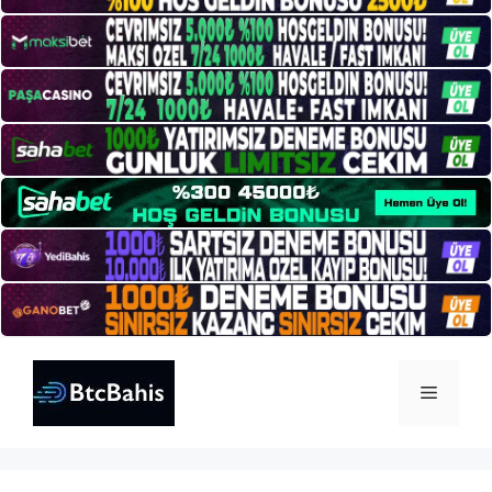
İçeriğe
atla
Menü