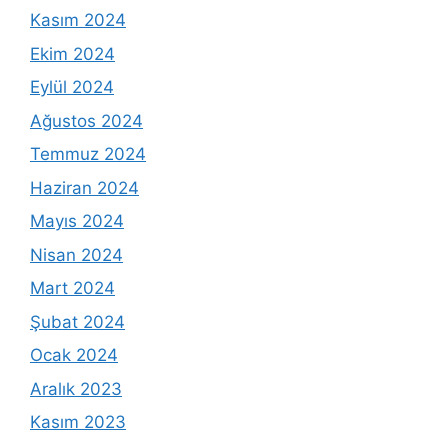
Kasım 2024
Ekim 2024
Eylül 2024
Ağustos 2024
Temmuz 2024
Haziran 2024
Mayıs 2024
Nisan 2024
Mart 2024
Şubat 2024
Ocak 2024
Aralık 2023
Kasım 2023