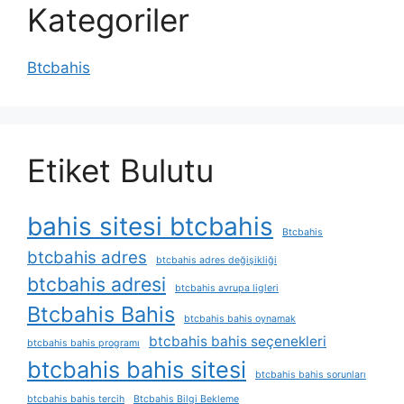
Kategoriler
Btcbahis
Etiket Bulutu
bahis sitesi btcbahis
Btcbahis
btcbahis adres
btcbahis adres değişikliği
btcbahis adresi
btcbahis avrupa ligleri
Btcbahis Bahis
btcbahis bahis oynamak
btcbahis bahis seçenekleri
btcbahis bahis programı
btcbahis bahis sitesi
btcbahis bahis sorunları
btcbahis bahis tercih
Btcbahis Bilgi Bekleme