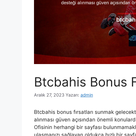
Btcbahis Bonus F
Aralık 27, 2023
Yazarı:
admin
Btcbahis bonus fırsatları sunmak gelecekt
alınması güven açısından önemli konularda
Ofisinin herhangi bir sayfası bulunmamakla
ulaşmanızı sağlayan oldukça hızlı bir sayf