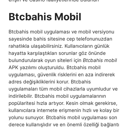
Btcbahis Mobil
Btcbahis mobil uygulaması ve mobil versiyonu
sayesinde bahis sitesine cep telefonunuzdan
rahatlıkla ulaşabilirsiniz. Kullanıcıların günlük
hayatta karşılaştıkları sorunlar göz önünde
bulundurularak oyun siteleri için
Btcbahis mobil
APK yazılımı oluşturuldu. Btcbahis mobil
uygulaması, güvenlik risklerini en aza indirerek
adres değişikliklerini korur. Btcbahis
uygulamaları tüm mobil cihazlarla uyumludur ve
indirilebilir. Btcbahis mobil uygulamalarının
popülaritesi hızla artıyor. Kesin olmak gerekirse,
kullanıcılara internete erişmenin hızlı ve kolay bir
yolunu sunuyor. Btcbahis mobil uygulaması son
derece kullanışlıdır ve en önemli özelliği bağlantı