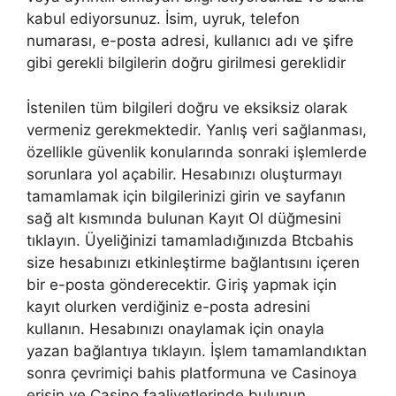
kabul ediyorsunuz. İsim, uyruk, telefon
numarası, e-posta adresi, kullanıcı adı ve şifre
gibi gerekli bilgilerin doğru girilmesi gereklidir
İstenilen tüm bilgileri doğru ve eksiksiz olarak
vermeniz gerekmektedir. Yanlış veri sağlanması,
özellikle güvenlik konularında sonraki işlemlerde
sorunlara yol açabilir. Hesabınızı oluşturmayı
tamamlamak için bilgilerinizi girin ve sayfanın
sağ alt kısmında bulunan Kayıt Ol düğmesini
tıklayın. Üyeliğinizi tamamladığınızda Btcbahis
size hesabınızı etkinleştirme bağlantısını içeren
bir e-posta gönderecektir. Giriş yapmak için
kayıt olurken verdiğiniz e-posta adresini
kullanın. Hesabınızı onaylamak için onayla
yazan bağlantıya tıklayın. İşlem tamamlandıktan
sonra çevrimiçi bahis platformuna ve Casinoya
erişin ve Casino faaliyetlerinde bulunun