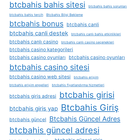
btcbahis bahis sitesi
btcbahis bahis sorunları
btcbahis bahis tercih
Btcbahis Bilgi Bekleme
btcbahis bonus
btcbahis canli
btcbahis canli destek
btcbahis canlı bahis etkinlikleri
btcbahis canlı casino
btcbahis canlı casino seçenekleri
btcbahis casino kategorileri
btcbahis casino oyunları
btcbahis casino oyunları
btcbahis casino sitesi
btcbahis casino web sitesi
btcbahis erişim
btcbahis erişim engelleri
btcbahis fiyatlandırma hizmetleri
btcbahis girisi
btcbahis giris adresi
Btcbahis Giriş
btcbahis giris yap
Btcbahis Güncel Adres
btcbahis güncel
btcbahis güncel adresi