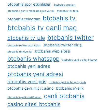
btcbahis spor etkinlikleri
btcbahis sporları
btcbahis spor tv mobil'de oyun var mı
btcbahis tek tıkla
btcbahis tv
btcbahis telegram
btcbahis tv canli maç
btcbahis twitter
btcbahis tv izle
btcbahis twitter girişi
btcbahis twitter avantajları
btcbahis web sitesi
btcbahis türkiye ligi
btcbahis whatsapp
btcbahis yanlış bilgi şikayet
btcbahis yeni adres
btcbahis yeni adresi
btcbahis yeni giris
btcbahis yeni mobil giriş web
btcbahis çevrimiçi casino
btcbahis üyelik
canli btcbahis
btcbahis üyelik sertifikaları
casino sitesi btcbahis