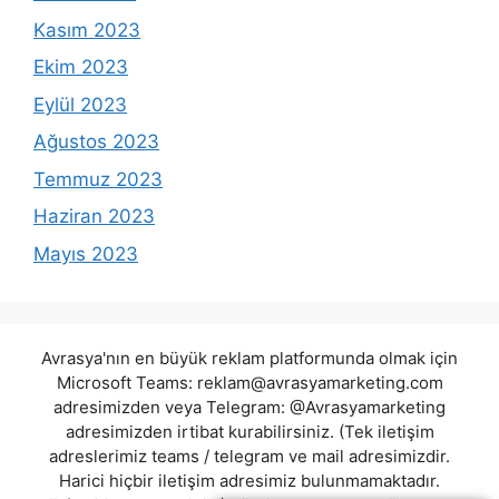
Kasım 2023
Ekim 2023
Eylül 2023
Ağustos 2023
Temmuz 2023
Haziran 2023
Mayıs 2023
Avrasya'nın en büyük reklam platformunda olmak için
Microsoft Teams:
reklam@avrasyamarketing.com
adresimizden veya Telegram: @Avrasyamarketing
adresimizden irtibat kurabilirsiniz. (Tek iletişim
adreslerimiz teams / telegram ve mail adresimizdir.
Harici hiçbir iletişim adresimiz bulunmamaktadır.