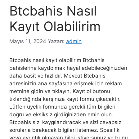
Btcbahis Nasıl
Kayıt Olabilirim
Mayıs 11, 2024
Yazarı:
admin
Btcbahis nasıl kayıt olabilirim Btcbahis
bahislerine kaydolmak hayal edebileceğinizden
daha basit ve hızlıdır. Mevcut Btcbahis
adresinizin ana sayfasına erişmek için reklam
metnine gidin ve tıklayın. Kayıt ol butonu
tıklandığında karşınıza kayıt formu çıkacaktır.
Lütfen üyelik formunda gerekli tüm bilgileri
doğru ve eksiksiz girdiğinizden emin olun.
Btcbahis sizi kaygılandıracak ve sizi cevapsız
sorularla bırakacak bilgileri istemez. Spesifik
veya ayrıntılı olmayan bilgi istiyorsunuz ve bunu