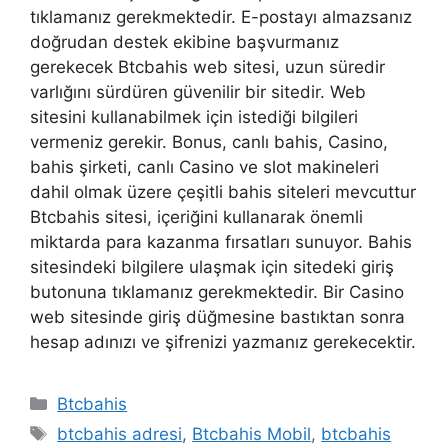
tıklamanız gerekmektedir. E-postayı almazsanız
doğrudan destek ekibine başvurmanız
gerekecek Btcbahis web sitesi, uzun süredir
varlığını sürdüren güvenilir bir sitedir. Web
sitesini kullanabilmek için istediği bilgileri
vermeniz gerekir. Bonus, canlı bahis, Casino,
bahis şirketi, canlı Casino ve slot makineleri
dahil olmak üzere çeşitli bahis siteleri mevcuttur
Btcbahis sitesi, içeriğini kullanarak önemli
miktarda para kazanma fırsatları sunuyor. Bahis
sitesindeki bilgilere ulaşmak için sitedeki giriş
butonuna tıklamanız gerekmektedir. Bir Casino
web sitesinde giriş düğmesine bastıktan sonra
hesap adınızı ve şifrenizi yazmanız gerekecektir.
Kategoriler
Btcbahis
Etiketler
btcbahis adresi
,
Btcbahis Mobil
,
btcbahis