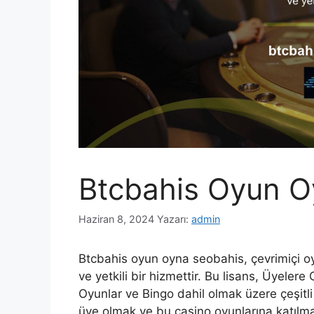
Btcbahis Oyun 
Haziran 8, 2024
Yazarı:
admin
Btcbahis oyun oyna seobahis, çevrimiçi oy
ve yetkili bir hizmettir. Bu lisans, Üyelere
Oyunlar ve Bingo dahil olmak üzere çeşitli
üye olmak ve bu casino oyunlarına katılmak