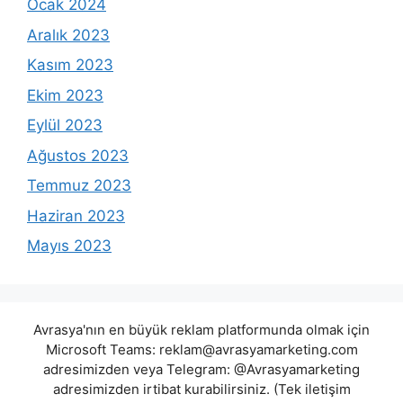
Ocak 2024
Aralık 2023
Kasım 2023
Ekim 2023
Eylül 2023
Ağustos 2023
Temmuz 2023
Haziran 2023
Mayıs 2023
Avrasya'nın en büyük reklam platformunda olmak için
Microsoft Teams:
reklam@avrasyamarketing.com
adresimizden veya Telegram: @Avrasyamarketing
adresimizden irtibat kurabilirsiniz. (Tek iletişim