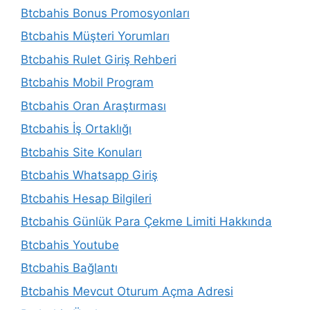
Btcbahis Bonus Promosyonları
Btcbahis Müşteri Yorumları
Btcbahis Rulet Giriş Rehberi
Btcbahis Mobil Program
Btcbahis Oran Araştırması
Btcbahis İş Ortaklığı
Btcbahis Site Konuları
Btcbahis Whatsapp Giriş
Btcbahis Hesap Bilgileri
Btcbahis Günlük Para Çekme Limiti Hakkında
Btcbahis Youtube
Btcbahis Bağlantı
Btcbahis Mevcut Oturum Açma Adresi