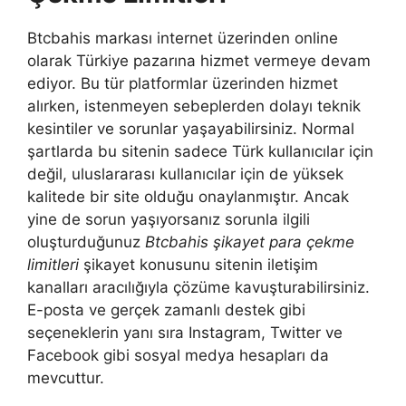
Btcbahis markası internet üzerinden online
olarak Türkiye pazarına hizmet vermeye devam
ediyor. Bu tür platformlar üzerinden hizmet
alırken, istenmeyen sebeplerden dolayı teknik
kesintiler ve sorunlar yaşayabilirsiniz. Normal
şartlarda bu sitenin sadece Türk kullanıcılar için
değil, uluslararası kullanıcılar için de yüksek
kalitede bir site olduğu onaylanmıştır. Ancak
yine de sorun yaşıyorsanız sorunla ilgili
oluşturduğunuz
Btcbahis şikayet para çekme
limitleri
şikayet konusunu sitenin iletişim
kanalları aracılığıyla çözüme kavuşturabilirsiniz.
E-posta ve gerçek zamanlı destek gibi
seçeneklerin yanı sıra Instagram, Twitter ve
Facebook gibi sosyal medya hesapları da
mevcuttur.