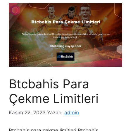
Btcbahis Para
Çekme Limitleri
Kasım 22, 2023
Yazarı:
admin
Btcbahis para çekme limitleri Btcbahis