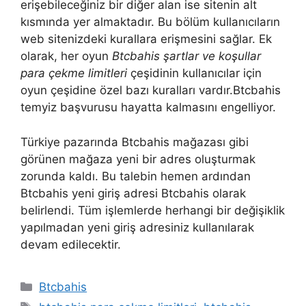
erişebileceğiniz bir diğer alan ise sitenin alt
kısmında yer almaktadır. Bu bölüm kullanıcıların
web sitenizdeki kurallara erişmesini sağlar. Ek
olarak, her oyun
Btcbahis şartlar ve koşullar
para çekme limitleri
çeşidinin kullanıcılar için
oyun çeşidine özel bazı kuralları vardır.Btcbahis
temyiz başvurusu hayatta kalmasını engelliyor.
Türkiye pazarında Btcbahis mağazası gibi
görünen mağaza yeni bir adres oluşturmak
zorunda kaldı. Bu talebin hemen ardından
Btcbahis yeni giriş adresi Btcbahis olarak
belirlendi. Tüm işlemlerde herhangi bir değişiklik
yapılmadan yeni giriş adresiniz kullanılarak
devam edilecektir.
Kategoriler
Btcbahis
Etiketler