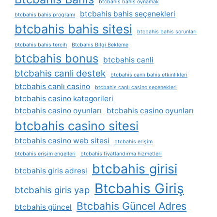
btcbahis bahis oynamak
btcbahis bahis seçenekleri
btcbahis bahis programı
btcbahis bahis sitesi
btcbahis bahis sorunları
btcbahis bahis tercih
Btcbahis Bilgi Bekleme
btcbahis bonus
btcbahis canli
btcbahis canli destek
btcbahis canlı bahis etkinlikleri
btcbahis canlı casino
btcbahis canlı casino seçenekleri
btcbahis casino kategorileri
btcbahis casino oyunları
btcbahis casino oyunları
btcbahis casino sitesi
btcbahis casino web sitesi
btcbahis erişim
btcbahis erişim engelleri
btcbahis fiyatlandırma hizmetleri
btcbahis girisi
btcbahis giris adresi
Btcbahis Giriş
btcbahis giris yap
Btcbahis Güncel Adres
btcbahis güncel