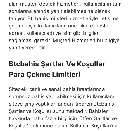
alan müşteri destek hizmetleri, kullanıcıların tüm
sorularına anında yanıt alabilmesine olanak
tanıyor. Btcbahis müşteri hizmetleriyle iletişime
geçmek için kullanıcıların öncelikle e-posta
adresi, kullanıcı adı ve isim gibi bilgileri
sağlaması gerekir. Müşteri Hizmetleri bu bilgiye
yanıt verecektir.
Btcbahis Şartlar Ve Koşullar
Para Çekme Limitleri
Sitedeki canlı ve sanal bahis fırsatlarında
sorunsuz bahis yapılabilmesi için kullanıcılara
siteye giriş yaptıkları andan itibaren Btcbahis
Şartlar ve Koşullar sunulmaktadır. Bahisler
hakkında daha fazla bilgi için lütfen ‘Şartlar ve
Koşullar’ bölümüne bakın. Kullanım Koşulları’na