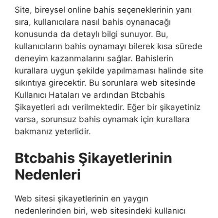
Site, bireysel online bahis seçeneklerinin yanı
sıra, kullanıcılara nasıl bahis oynanacağı
konusunda da detaylı bilgi sunuyor. Bu,
kullanıcıların bahis oynamayı bilerek kısa sürede
deneyim kazanmalarını sağlar. Bahislerin
kurallara uygun şekilde yapılmaması halinde site
sıkıntıya girecektir. Bu sorunlara web sitesinde
Kullanıcı Hataları ve ardından Btcbahis
Şikayetleri adı verilmektedir. Eğer bir şikayetiniz
varsa, sorunsuz bahis oynamak için kurallara
bakmanız yeterlidir.
Btcbahis Şikayetlerinin
Nedenleri
Web sitesi şikayetlerinin en yaygın
nedenlerinden biri, web sitesindeki kullanıcı