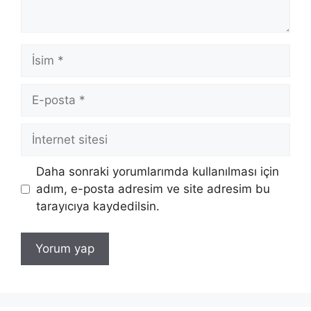
İsim
E-
posta
İnternet
sitesi
Daha sonraki yorumlarımda kullanılması için
adım, e-posta adresim ve site adresim bu
tarayıcıya kaydedilsin.