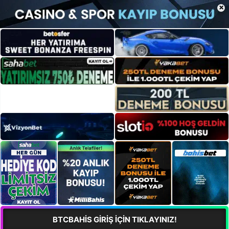
×
BTCBAHİS GİRİŞ İÇİN TIKLAYINIZ!