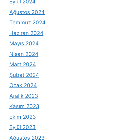
Eylül 2024
Ağustos 2024
Temmuz 2024
Haziran 2024
Mayıs 2024
Nisan 2024
Mart 2024
Şubat 2024
Ocak 2024
Aralık 2023
Kasım 2023
Ekim 2023
Eylül 2023
Ağustos 2023