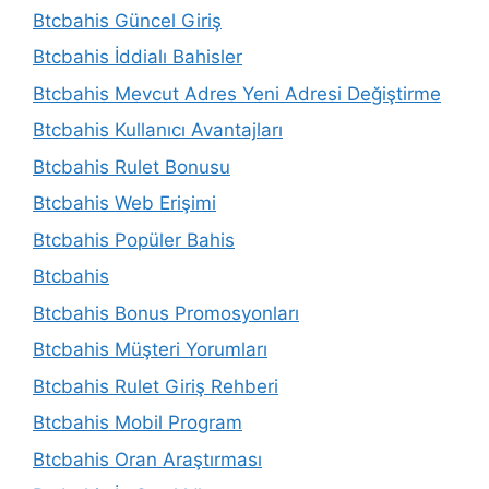
Btcbahis Güncel Giriş
Btcbahis İddialı Bahisler
Btcbahis Mevcut Adres Yeni Adresi Değiştirme
Btcbahis Kullanıcı Avantajları
Btcbahis Rulet Bonusu
Btcbahis Web Erişimi
Btcbahis Popüler Bahis
Btcbahis
Btcbahis Bonus Promosyonları
Btcbahis Müşteri Yorumları
Btcbahis Rulet Giriş Rehberi
Btcbahis Mobil Program
Btcbahis Oran Araştırması