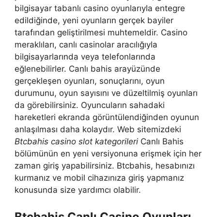
bilgisayar tabanlı casino oyunlarıyla entegre
edildiğinde, yeni oyunların gerçek bayiler
tarafından geliştirilmesi muhtemeldir. Casino
meraklıları, canlı casinolar aracılığıyla
bilgisayarlarında veya telefonlarında
eğlenebilirler. Canlı bahis arayüzünde
gerçekleşen oyunları, sonuçlarını, oyun
durumunu, oyun sayısını ve düzeltilmiş oyunları
da görebilirsiniz. Oyuncuların sahadaki
hareketleri ekranda görüntülendiğinden oyunun
anlaşılması daha kolaydır. Web sitemizdeki
Btcbahis casino slot kategorileri
Canlı Bahis
bölümünün en yeni versiyonuna erişmek için her
zaman giriş yapabilirsiniz. Btcbahis, hesabınızı
kurmanız ve mobil cihazınıza giriş yapmanız
konusunda size yardımcı olabilir.
Btcbahis Canlı Casino Oyunları