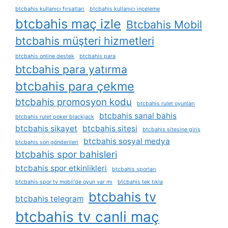
btcbahis kullanıcı fırsatları
btcbahis kullanıcı i̇nceleme
btcbahis maç izle
Btcbahis Mobil
btcbahis müşteri hizmetleri
btcbahis online destek
btcbahis para
btcbahis para yatırma
btcbahis para çekme
btcbahis promosyon kodu
btcbahis rulet oyunları
btcbahis sanal bahis
btcbahis rulet poker blackjack
btcbahis sikayet
btcbahis sitesi
btcbahis sitesine giriş
btcbahis sosyal medya
btcbahis son gönderileri
btcbahis spor bahisleri
btcbahis spor etkinlikleri
btcbahis sporları
btcbahis spor tv mobil'de oyun var mı
btcbahis tek tıkla
btcbahis tv
btcbahis telegram
btcbahis tv canli maç