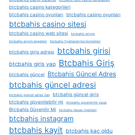
btcbahis canlı casino seçenekleri
btcbahis casino kategorileri
btcbahis casino oyunları
btcbahis casino oyunları
btcbahis casino sitesi
btcbahis casino web sitesi
btcbahis erişim
btcbahis erişim engelleri
btcbahis fiyatlandırma hizmetleri
btcbahis girisi
btcbahis giris adresi
Btcbahis Giriş
btcbahis giris yap
Btcbahis Güncel Adres
btcbahis güncel
btcbahis güncel adresi
btcbahis güncel giriş
btcbahis güncel adres i̇lan
btcbahis güvenilebilir mi
btcbahis güvenilirlik yasal
Btcbahis Güvenilir Mi
btcbahis hesap i̇şlemleri
btcbahis instagram
btcbahis kayit
btcbahis kaç oldu