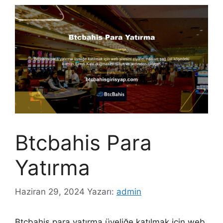
Btcbahis Para
Yatırma
Haziran 29, 2024
Yazarı:
admin
Btcbahis para yatırma üyeliğe katılmak için web