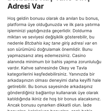
Adresi Var
Hoş geldin bonusu olarak da anılan bu bonus,
platforma üye olduğunuzda ve ilk para yatırma
işleminizi yaptığınızda geçerlidir. Doldurma
miktarı ve seviyesi değişiklik gösterebilir, bu
nedenle
Btcbahis kaç tane giriş adresi var
en
son sürümünü doğrulamak önemlidir. Bunu
yapmazsanız ateş edemezsiniz. Casino
alanında minimum bir bahis yapma zorunluluğu
vardır. Kahve sahnesinde Okey ve Tavla
kategorilerini keşfedebilirsiniz. Yanınızda bir
arkadaşınızın olması deneyimi daha keyifli hale
getirebilir. Bu bonus sayesinde arkadaşınız
gönderdiğiniz bağlantıyı kullanarak üye olarak
katıldığında ikiniz de hoş bir bonus alacaksınız.
Ancak bonusu oynarken dikkatli olun. İade