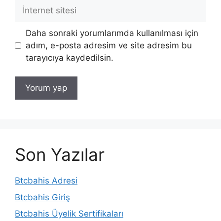
İnternet
sitesi
Daha sonraki yorumlarımda kullanılması için
adım, e-posta adresim ve site adresim bu
tarayıcıya kaydedilsin.
Son Yazılar
Btcbahis Adresi
Btcbahis Giriş
Btcbahis Üyelik Sertifikaları