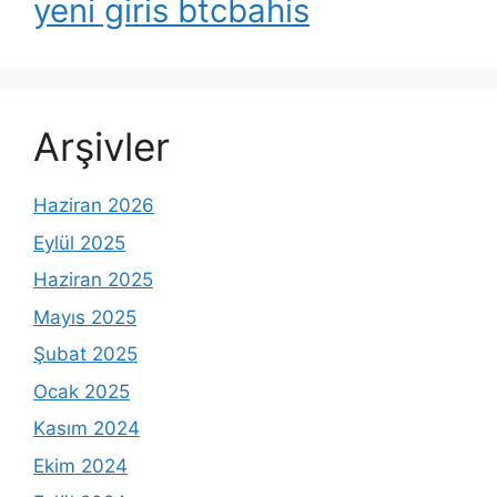
yeni giris btcbahis
Arşivler
Haziran 2026
Eylül 2025
Haziran 2025
Mayıs 2025
Şubat 2025
Ocak 2025
Kasım 2024
Ekim 2024