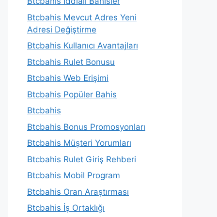
Btcbahis İddialı Bahisler
Btcbahis Mevcut Adres Yeni
Adresi Değiştirme
Btcbahis Kullanıcı Avantajları
Btcbahis Rulet Bonusu
Btcbahis Web Erişimi
Btcbahis Popüler Bahis
Btcbahis
Btcbahis Bonus Promosyonları
Btcbahis Müşteri Yorumları
Btcbahis Rulet Giriş Rehberi
Btcbahis Mobil Program
Btcbahis Oran Araştırması
Btcbahis İş Ortaklığı