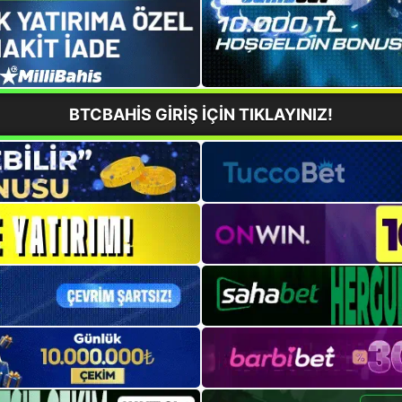
BTCBAHİS GİRİŞ İÇİN TIKLAYINIZ!