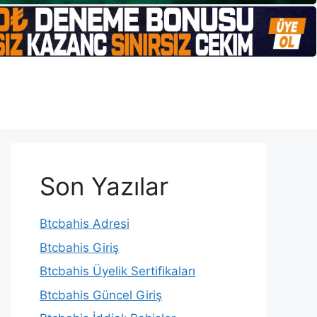
Son Yazılar
Btcbahis Adresi
Btcbahis Giriş
Btcbahis Üyelik Sertifikaları
Btcbahis Güncel Giriş