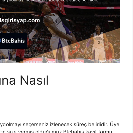
ına Nasıl
aydolmayı seçerseniz izlenecek süreç belirlidir. Üye
çin size vermiş olduğumuz Btcbahis kayıt formu