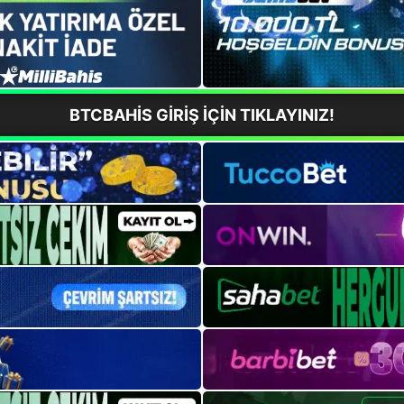
BTCBAHİS GİRİŞ İÇİN TIKLAYINIZ!