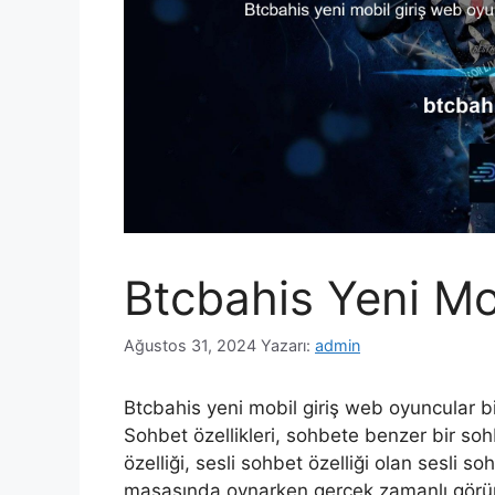
Btcbahis Yeni Mo
Ağustos 31, 2024
Yazarı:
admin
Btcbahis yeni mobil giriş web oyuncular bir
Sohbet özellikleri, sohbete benzer bir so
özelliği, sesli sohbet özelliği olan sesli s
masasında oynarken gerçek zamanlı görün