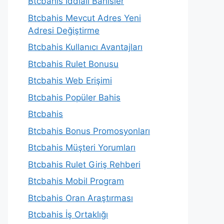
Btcbahis İddialı Bahisler
Btcbahis Mevcut Adres Yeni
Adresi Değiştirme
Btcbahis Kullanıcı Avantajları
Btcbahis Rulet Bonusu
Btcbahis Web Erişimi
Btcbahis Popüler Bahis
Btcbahis
Btcbahis Bonus Promosyonları
Btcbahis Müşteri Yorumları
Btcbahis Rulet Giriş Rehberi
Btcbahis Mobil Program
Btcbahis Oran Araştırması
Btcbahis İş Ortaklığı