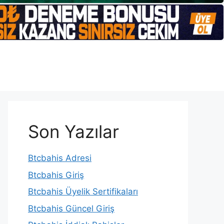
Son Yazılar
Btcbahis Adresi
Btcbahis Giriş
Btcbahis Üyelik Sertifikaları
Btcbahis Güncel Giriş