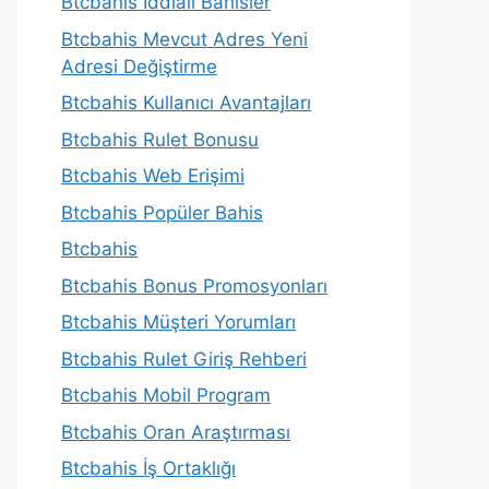
Btcbahis İddialı Bahisler
Btcbahis Mevcut Adres Yeni
Adresi Değiştirme
Btcbahis Kullanıcı Avantajları
Btcbahis Rulet Bonusu
Btcbahis Web Erişimi
Btcbahis Popüler Bahis
Btcbahis
Btcbahis Bonus Promosyonları
Btcbahis Müşteri Yorumları
Btcbahis Rulet Giriş Rehberi
Btcbahis Mobil Program
Btcbahis Oran Araştırması
Btcbahis İş Ortaklığı