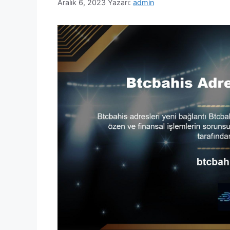
Aralık 6, 2023
Yazarı:
admin