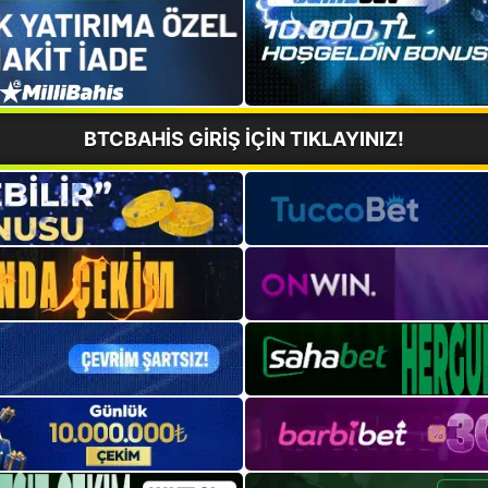
BTCBAHİS GİRİŞ İÇİN TIKLAYINIZ!