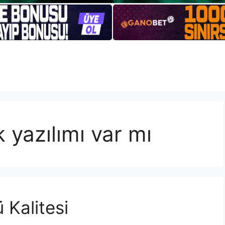
 yazılımı var mı
 Kalitesi