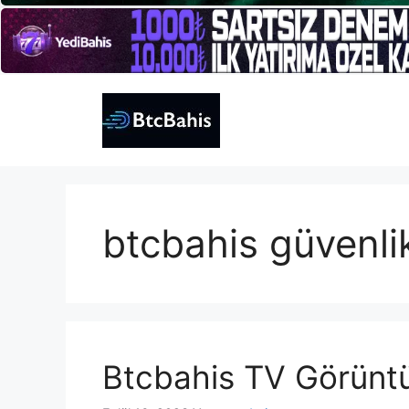
İçeriğe
atla
btcbahis güvenlik
Btcbahis TV Görüntü