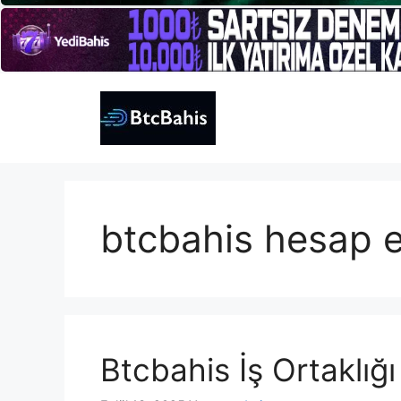
İçeriğe
atla
btcbahis hesap e
Btcbahis İş Ortaklığı