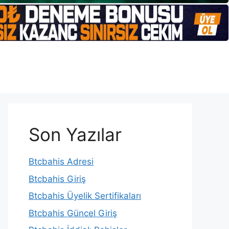
Son Yazılar
Btcbahis Adresi
Btcbahis Giriş
Btcbahis Üyelik Sertifikaları
Btcbahis Güncel Giriş