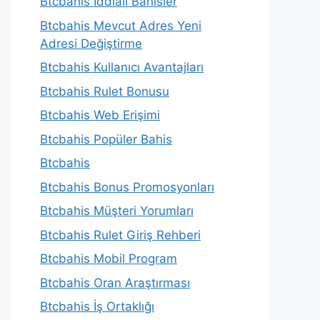
Btcbahis İddialı Bahisler
Btcbahis Mevcut Adres Yeni
Adresi Değiştirme
Btcbahis Kullanıcı Avantajları
Btcbahis Rulet Bonusu
Btcbahis Web Erişimi
Btcbahis Popüler Bahis
Btcbahis
Btcbahis Bonus Promosyonları
Btcbahis Müşteri Yorumları
Btcbahis Rulet Giriş Rehberi
Btcbahis Mobil Program
Btcbahis Oran Araştırması
Btcbahis İş Ortaklığı