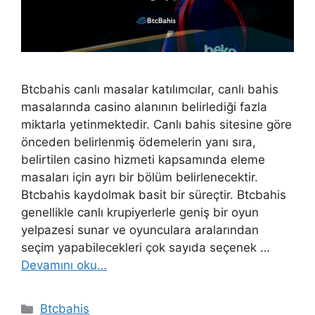
Btcbahis canlı masalar katılımcılar, canlı bahis
masalarında casino alanının belirlediği fazla
miktarla yetinmektedir. Canlı bahis sitesine göre
önceden belirlenmiş ödemelerin yanı sıra,
belirtilen casino hizmeti kapsamında eleme
masaları için ayrı bir bölüm belirlenecektir.
Btcbahis kaydolmak basit bir süreçtir. Btcbahis
genellikle canlı krupiyerlerle geniş bir oyun
yelpazesi sunar ve oyunculara aralarından
seçim yapabilecekleri çok sayıda seçenek …
Devamını oku…
Kategoriler
Btcbahis