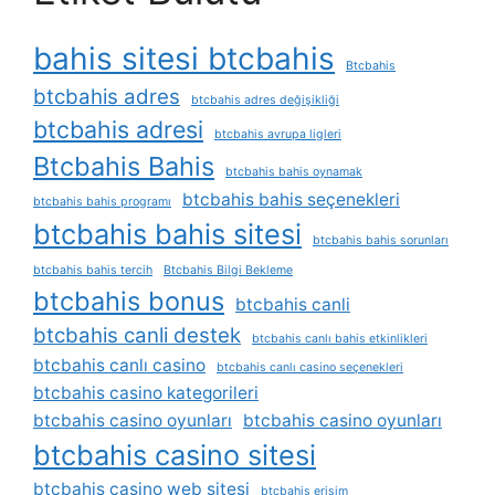
bahis sitesi btcbahis
Btcbahis
btcbahis adres
btcbahis adres değişikliği
btcbahis adresi
btcbahis avrupa ligleri
Btcbahis Bahis
btcbahis bahis oynamak
btcbahis bahis seçenekleri
btcbahis bahis programı
btcbahis bahis sitesi
btcbahis bahis sorunları
btcbahis bahis tercih
Btcbahis Bilgi Bekleme
btcbahis bonus
btcbahis canli
btcbahis canli destek
btcbahis canlı bahis etkinlikleri
btcbahis canlı casino
btcbahis canlı casino seçenekleri
btcbahis casino kategorileri
btcbahis casino oyunları
btcbahis casino oyunları
btcbahis casino sitesi
btcbahis casino web sitesi
btcbahis erişim