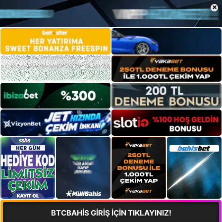
×
BTCBAHİS GİRİŞ İÇİN TIKLAYINIZ!