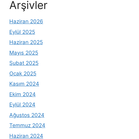
Arşivler
Haziran 2026
Eylül 2025
Haziran 2025
Mayıs 2025
Şubat 2025
Ocak 2025
Kasım 2024
Ekim 2024
Eylül 2024
Ağustos 2024
Temmuz 2024
Haziran 2024