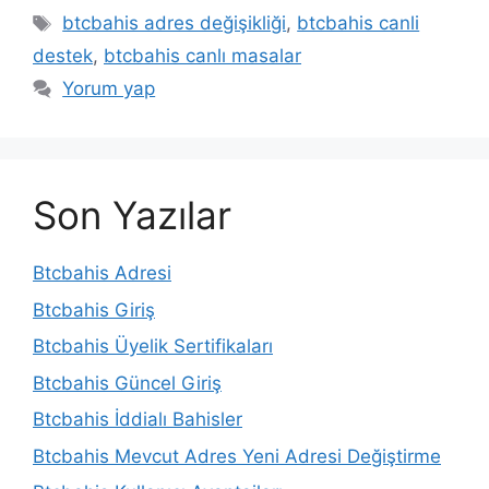
Etiketler
btcbahis adres değişikliği
,
btcbahis canli
destek
,
btcbahis canlı masalar
Yorum yap
Son Yazılar
Btcbahis Adresi
Btcbahis Giriş
Btcbahis Üyelik Sertifikaları
Btcbahis Güncel Giriş
Btcbahis İddialı Bahisler
Btcbahis Mevcut Adres Yeni Adresi Değiştirme