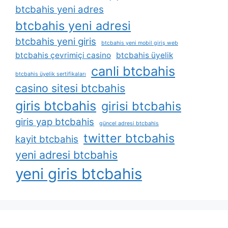
btcbahis yeni adres
btcbahis yeni adresi
btcbahis yeni giris
btcbahis yeni mobil giriş web
btcbahis çevrimiçi casino
btcbahis üyelik
canli btcbahis
btcbahis üyelik sertifikaları
casino sitesi btcbahis
giris btcbahis
girisi btcbahis
giris yap btcbahis
güncel adresi btcbahis
twitter btcbahis
kayit btcbahis
yeni adresi btcbahis
yeni giris btcbahis