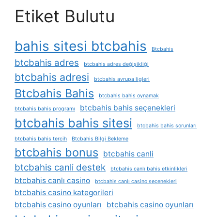
Etiket Bulutu
bahis sitesi btcbahis
Btcbahis
btcbahis adres
btcbahis adres değişikliği
btcbahis adresi
btcbahis avrupa ligleri
Btcbahis Bahis
btcbahis bahis oynamak
btcbahis bahis seçenekleri
btcbahis bahis programı
btcbahis bahis sitesi
btcbahis bahis sorunları
btcbahis bahis tercih
Btcbahis Bilgi Bekleme
btcbahis bonus
btcbahis canli
btcbahis canli destek
btcbahis canlı bahis etkinlikleri
btcbahis canlı casino
btcbahis canlı casino seçenekleri
btcbahis casino kategorileri
btcbahis casino oyunları
btcbahis casino oyunları