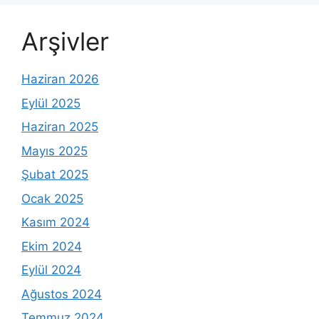
Arşivler
Haziran 2026
Eylül 2025
Haziran 2025
Mayıs 2025
Şubat 2025
Ocak 2025
Kasım 2024
Ekim 2024
Eylül 2024
Ağustos 2024
Temmuz 2024