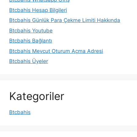
Btcbahis Hesap Bilgileri
Btcbahis Günlük Para Çekme Limiti Hakkında
Btcbahis Youtube
Btcbahis Bağlantı
Btcbahis Mevcut Oturum Açma Adresi
Btcbahis Üyeler
Kategoriler
Btcbahis