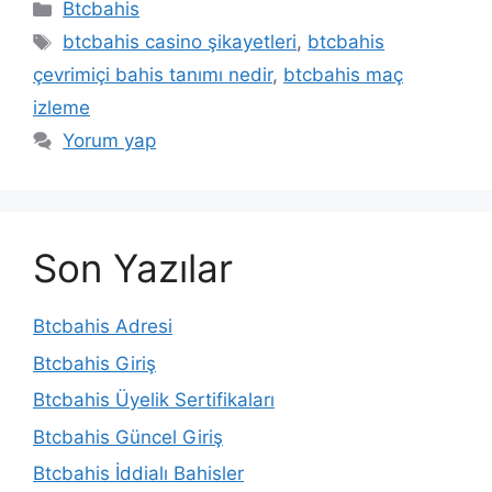
Kategoriler
Btcbahis
Etiketler
btcbahis casino şikayetleri
,
btcbahis
çevrimiçi bahis tanımı nedir
,
btcbahis maç
izleme
Yorum yap
Son Yazılar
Btcbahis Adresi
Btcbahis Giriş
Btcbahis Üyelik Sertifikaları
Btcbahis Güncel Giriş
Btcbahis İddialı Bahisler