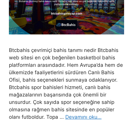
Btcbahis çevrimiçi bahis tanımı nedir Btcbahis
web sitesi en çok beğenilen basketbol bahis
platformları arasındadır. Hem Avrupa’da hem de
ülkemizde faaliyetlerini sürdüren Canlı Bahis
Ofisi, bahis seçenekleri sunmaya odaklanıyor.
Btcbahis spor bahisleri hizmeti, canlı bahis
mağazalarının başarısında çok önemli bir
unsurdur. Çok sayıda spor seçeneğine sahip
olmasına rağmen bahis sitesinde en popüler
olanı futboldur. Topa …
Devamını oku…