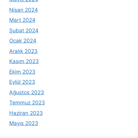
Nisan 2024
Mart 2024
Şubat 2024
Ocak 2024
Aralık 2023
Kasım 2023
Ekim 2023
Eylül 2023
Ağustos 2023
Temmuz 2023
Haziran 2023
Mayıs 2023