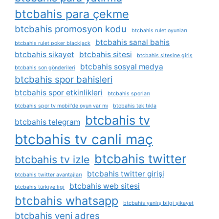
btcbahis para çekme
btcbahis promosyon kodu
btcbahis rulet oyunları
btcbahis sanal bahis
btcbahis rulet poker blackjack
btcbahis sikayet
btcbahis sitesi
btcbahis sitesine giriş
btcbahis sosyal medya
btcbahis son gönderileri
btcbahis spor bahisleri
btcbahis spor etkinlikleri
btcbahis sporları
btcbahis spor tv mobil'de oyun var mı
btcbahis tek tıkla
btcbahis tv
btcbahis telegram
btcbahis tv canli maç
btcbahis twitter
btcbahis tv izle
btcbahis twitter girişi
btcbahis twitter avantajları
btcbahis web sitesi
btcbahis türkiye ligi
btcbahis whatsapp
btcbahis yanlış bilgi şikayet
btcbahis yeni adres