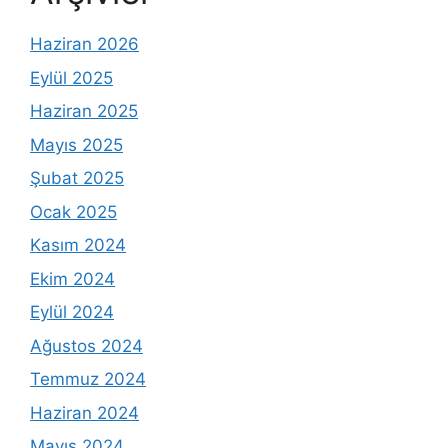
Haziran 2026
Eylül 2025
Haziran 2025
Mayıs 2025
Şubat 2025
Ocak 2025
Kasım 2024
Ekim 2024
Eylül 2024
Ağustos 2024
Temmuz 2024
Haziran 2024
Mayıs 2024