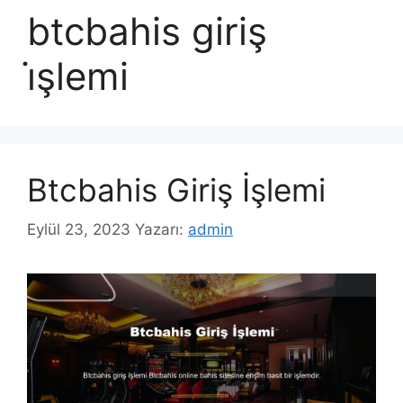
btcbahis giriş
i̇şlemi
Btcbahis Giriş İşlemi
Eylül 23, 2023
Yazarı:
admin