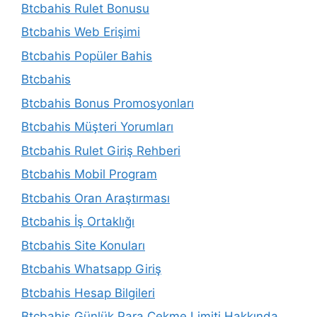
Btcbahis Rulet Bonusu
Btcbahis Web Erişimi
Btcbahis Popüler Bahis
Btcbahis
Btcbahis Bonus Promosyonları
Btcbahis Müşteri Yorumları
Btcbahis Rulet Giriş Rehberi
Btcbahis Mobil Program
Btcbahis Oran Araştırması
Btcbahis İş Ortaklığı
Btcbahis Site Konuları
Btcbahis Whatsapp Giriş
Btcbahis Hesap Bilgileri
Btcbahis Günlük Para Çekme Limiti Hakkında