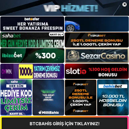
×
BTCBAHİS GİRİŞ İÇİN TIKLAYINIZ!