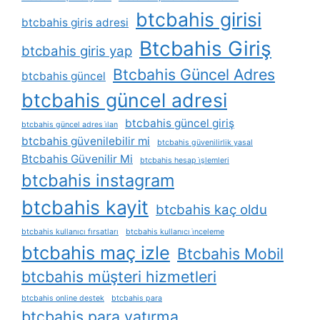
btcbahis girisi
btcbahis giris adresi
Btcbahis Giriş
btcbahis giris yap
Btcbahis Güncel Adres
btcbahis güncel
btcbahis güncel adresi
btcbahis güncel giriş
btcbahis güncel adres i̇lan
btcbahis güvenilebilir mi
btcbahis güvenilirlik yasal
Btcbahis Güvenilir Mi
btcbahis hesap i̇şlemleri
btcbahis instagram
btcbahis kayit
btcbahis kaç oldu
btcbahis kullanıcı fırsatları
btcbahis kullanıcı i̇nceleme
btcbahis maç izle
Btcbahis Mobil
btcbahis müşteri hizmetleri
btcbahis online destek
btcbahis para
btcbahis para yatırma