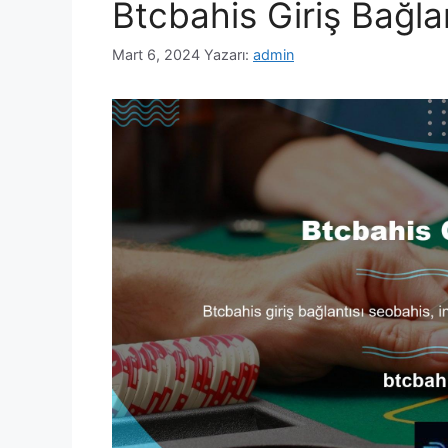
Btcbahis Giriş Bağlan
Mart 6, 2024
Yazarı:
admin