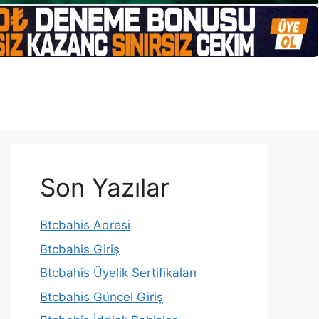
Son Yazılar
Btcbahis Adresi
Btcbahis Giriş
Btcbahis Üyelik Sertifikaları
Btcbahis Güncel Giriş