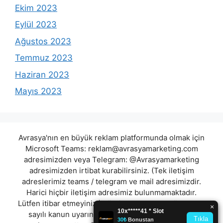
Ekim 2023
Eylül 2023
Ağustos 2023
Temmuz 2023
Haziran 2023
Mayıs 2023
Avrasya'nın en büyük reklam platformunda olmak için
Microsoft Teams:
reklam@avrasyamarketing.com
adresimizden veya Telegram: @Avrasyamarketing
adresimizden irtibat kurabilirsiniz. (Tek iletişim
adreslerimiz teams / telegram ve mail adresimizdir.
Harici hiçbir iletişim adresimiz bulunmamaktadır.
Lütfen itibar etmeyiniz.) Türkiye yasalarına göre 7258
sayılı kanun uyarınca yasa dışı bahis oynamanın