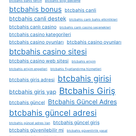
btcbahis bahis tercih
Btcbahis Bilgi Bekleme
btcbahis bonus
btcbahis canli
btcbahis canli destek
btcbahis canlı bahis etkinlikleri
btcbahis canlı casino
btcbahis canlı casino seçenekleri
btcbahis casino kategorileri
btcbahis casino oyunları
btcbahis casino oyunları
btcbahis casino sitesi
btcbahis casino web sitesi
btcbahis erişim
btcbahis erişim engelleri
btcbahis fiyatlandırma hizmetleri
btcbahis girisi
btcbahis giris adresi
Btcbahis Giriş
btcbahis giris yap
Btcbahis Güncel Adres
btcbahis güncel
btcbahis güncel adresi
btcbahis güncel giriş
btcbahis güncel adres i̇lan
btcbahis güvenilebilir mi
btcbahis güvenilirlik yasal