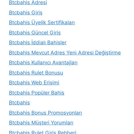
Btcbahis Adresi
Btcbahis Giriş
Btcbahis Üyelik Sertifikaları
Btcbahis Güncel Giriş
Btcbahis İddialı Bahisler
Btcbahis Mevcut Adres Yeni Adresi Değiştirme
Btcbahis Kullanıcı Avantajları
Btcbahis Rulet Bonusu
Btcbahis Web Erişimi
Btcbahis Popüler Bahis
Btcbahis
Btcbahis Bonus Promosyonları
Btcbahis Müşteri Yorumları
Btcbahis Rulet Giriş Rehberi