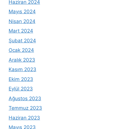
Haziran 2024
Mayıs 2024
Nisan 2024
Mart 2024
Şubat 2024
Ocak 2024
Aralık 2023
Kasım 2023
Ekim 2023
Eylül 2023
Ağustos 2023
Temmuz 2023
Haziran 2023
Mayıs 2023