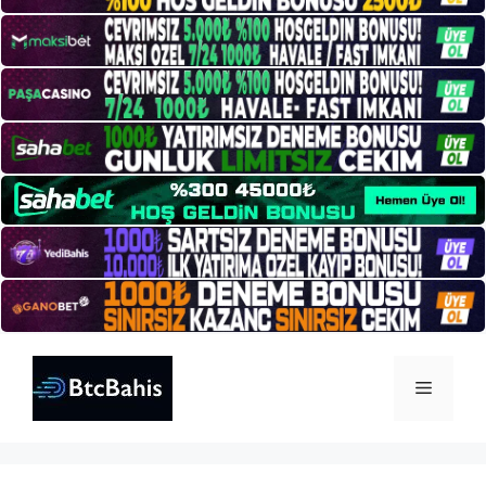
İçeriğe
atla
Menü