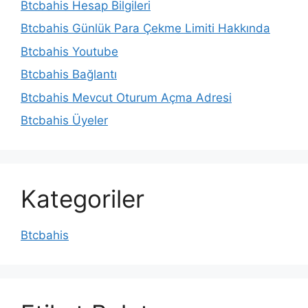
Btcbahis Hesap Bilgileri
Btcbahis Günlük Para Çekme Limiti Hakkında
Btcbahis Youtube
Btcbahis Bağlantı
Btcbahis Mevcut Oturum Açma Adresi
Btcbahis Üyeler
Kategoriler
Btcbahis