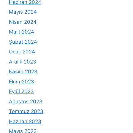
Haziran 2024
Mayıs 2024
Nisan 2024
Mart 2024
Şubat 2024
Ocak 2024
Aralık 2023
Kasım 2023
Ekim 2023
Eylül 2023
Ağustos 2023
Temmuz 2023
Haziran 2023
Mayıs 2023