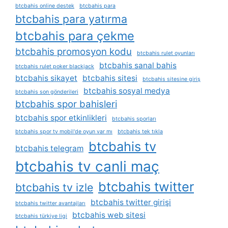
btcbahis online destek
btcbahis para
btcbahis para yatırma
btcbahis para çekme
btcbahis promosyon kodu
btcbahis rulet oyunları
btcbahis sanal bahis
btcbahis rulet poker blackjack
btcbahis sikayet
btcbahis sitesi
btcbahis sitesine giriş
btcbahis sosyal medya
btcbahis son gönderileri
btcbahis spor bahisleri
btcbahis spor etkinlikleri
btcbahis sporları
btcbahis spor tv mobil'de oyun var mı
btcbahis tek tıkla
btcbahis tv
btcbahis telegram
btcbahis tv canli maç
btcbahis twitter
btcbahis tv izle
btcbahis twitter girişi
btcbahis twitter avantajları
btcbahis web sitesi
btcbahis türkiye ligi