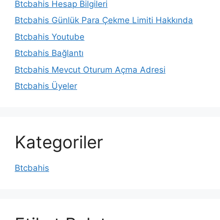
Btcbahis Hesap Bilgileri
Btcbahis Günlük Para Çekme Limiti Hakkında
Btcbahis Youtube
Btcbahis Bağlantı
Btcbahis Mevcut Oturum Açma Adresi
Btcbahis Üyeler
Kategoriler
Btcbahis