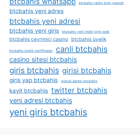
btcbahis whatsapp
btcbahis yanlış bilgi şikayet
btcbahis yeni adres
btcbahis yeni adresi
btcbahis yeni giris
btcbahis yeni mobil giriş web
btcbahis çevrimiçi casino
btcbahis üyelik
canli btcbahis
btcbahis üyelik sertifikaları
casino sitesi btcbahis
giris btcbahis
girisi btcbahis
giris yap btcbahis
güncel adresi btcbahis
twitter btcbahis
kayit btcbahis
yeni adresi btcbahis
yeni giris btcbahis