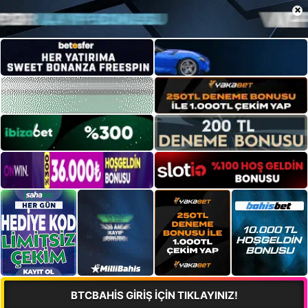
×
BTCBAHİS GİRİŞ İÇİN TIKLAYINIZ!