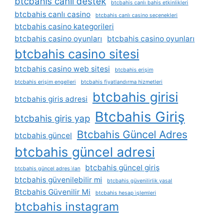
btcbahis canli destek
btcbahis canlı bahis etkinlikleri
btcbahis canlı casino
btcbahis canlı casino seçenekleri
btcbahis casino kategorileri
btcbahis casino oyunları
btcbahis casino oyunları
btcbahis casino sitesi
btcbahis casino web sitesi
btcbahis erişim
btcbahis erişim engelleri
btcbahis fiyatlandırma hizmetleri
btcbahis girisi
btcbahis giris adresi
Btcbahis Giriş
btcbahis giris yap
Btcbahis Güncel Adres
btcbahis güncel
btcbahis güncel adresi
btcbahis güncel giriş
btcbahis güncel adres i̇lan
btcbahis güvenilebilir mi
btcbahis güvenilirlik yasal
Btcbahis Güvenilir Mi
btcbahis hesap i̇şlemleri
btcbahis instagram