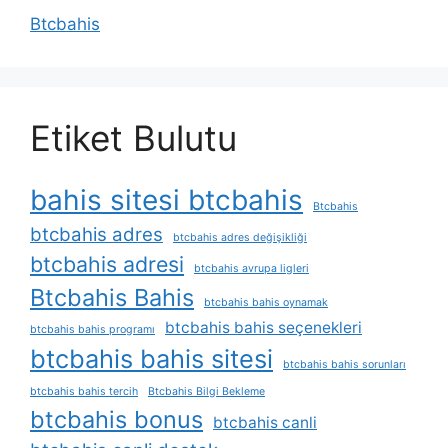
Btcbahis
Etiket Bulutu
bahis sitesi btcbahis
Btcbahis
btcbahis adres
btcbahis adres değişikliği
btcbahis adresi
btcbahis avrupa ligleri
Btcbahis Bahis
btcbahis bahis oynamak
btcbahis bahis seçenekleri
btcbahis bahis programı
btcbahis bahis sitesi
btcbahis bahis sorunları
btcbahis bahis tercih
Btcbahis Bilgi Bekleme
btcbahis bonus
btcbahis canli