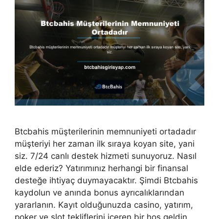
Btcbahis müşterilerinin memnuniyeti ortadadır
müşteriyi her zaman ilk sıraya koyan site, yani
siz. 7/24 canlı destek hizmeti sunuyoruz. Nasıl
elde ederiz? Yatırımınız herhangi bir finansal
desteğe ihtiyaç duymayacaktır. Şimdi Btcbahis
kaydolun ve anında bonus ayrıcalıklarından
yararlanın. Kayıt olduğunuzda casino, yatırım,
poker ve slot tekliflerini içeren bir hoş geldin