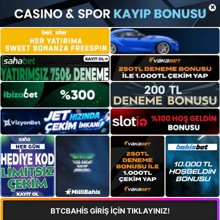
×
BTCBAHİS GİRİŞ İÇİN TIKLAYINIZ!