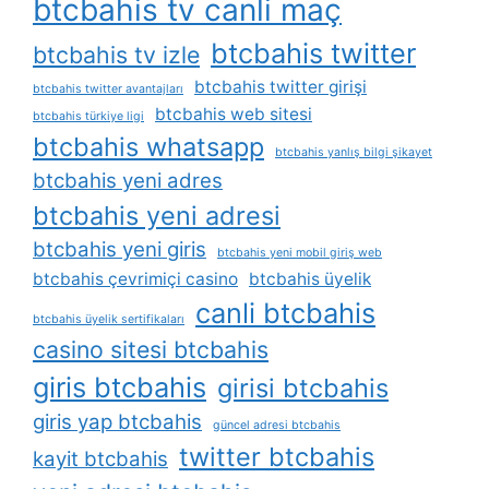
btcbahis tv canli maç
btcbahis twitter
btcbahis tv izle
btcbahis twitter girişi
btcbahis twitter avantajları
btcbahis web sitesi
btcbahis türkiye ligi
btcbahis whatsapp
btcbahis yanlış bilgi şikayet
btcbahis yeni adres
btcbahis yeni adresi
btcbahis yeni giris
btcbahis yeni mobil giriş web
btcbahis çevrimiçi casino
btcbahis üyelik
canli btcbahis
btcbahis üyelik sertifikaları
casino sitesi btcbahis
giris btcbahis
girisi btcbahis
giris yap btcbahis
güncel adresi btcbahis
twitter btcbahis
kayit btcbahis