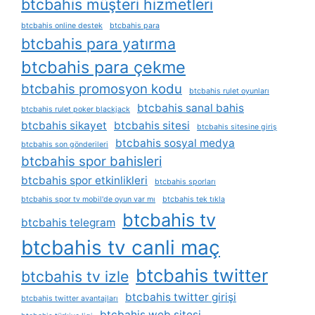
btcbahis müşteri hizmetleri
btcbahis online destek
btcbahis para
btcbahis para yatırma
btcbahis para çekme
btcbahis promosyon kodu
btcbahis rulet oyunları
btcbahis sanal bahis
btcbahis rulet poker blackjack
btcbahis sikayet
btcbahis sitesi
btcbahis sitesine giriş
btcbahis sosyal medya
btcbahis son gönderileri
btcbahis spor bahisleri
btcbahis spor etkinlikleri
btcbahis sporları
btcbahis spor tv mobil'de oyun var mı
btcbahis tek tıkla
btcbahis tv
btcbahis telegram
btcbahis tv canli maç
btcbahis twitter
btcbahis tv izle
btcbahis twitter girişi
btcbahis twitter avantajları
btcbahis web sitesi