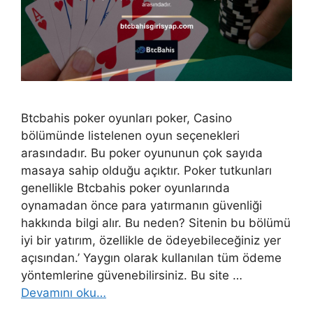
Btcbahis poker oyunları poker, Casino
bölümünde listelenen oyun seçenekleri
arasındadır. Bu poker oyununun çok sayıda
masaya sahip olduğu açıktır. Poker tutkunları
genellikle Btcbahis poker oyunlarında
oynamadan önce para yatırmanın güvenliği
hakkında bilgi alır. Bu neden? Sitenin bu bölümü
iyi bir yatırım, özellikle de ödeyebileceğiniz yer
açısından.’ Yaygın olarak kullanılan tüm ödeme
yöntemlerine güvenebilirsiniz. Bu site …
Devamını oku…