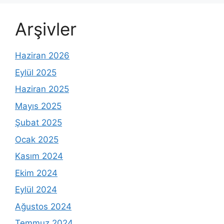
Arşivler
Haziran 2026
Eylül 2025
Haziran 2025
Mayıs 2025
Şubat 2025
Ocak 2025
Kasım 2024
Ekim 2024
Eylül 2024
Ağustos 2024
Temmuz 2024