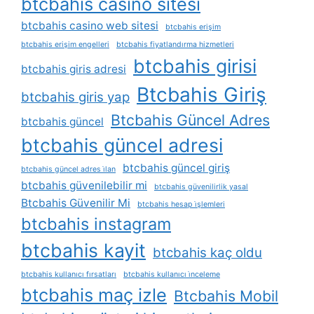
btcbahis casino sitesi
btcbahis casino web sitesi
btcbahis erişim
btcbahis erişim engelleri
btcbahis fiyatlandırma hizmetleri
btcbahis girisi
btcbahis giris adresi
Btcbahis Giriş
btcbahis giris yap
Btcbahis Güncel Adres
btcbahis güncel
btcbahis güncel adresi
btcbahis güncel giriş
btcbahis güncel adres i̇lan
btcbahis güvenilebilir mi
btcbahis güvenilirlik yasal
Btcbahis Güvenilir Mi
btcbahis hesap i̇şlemleri
btcbahis instagram
btcbahis kayit
btcbahis kaç oldu
btcbahis kullanıcı fırsatları
btcbahis kullanıcı i̇nceleme
btcbahis maç izle
Btcbahis Mobil