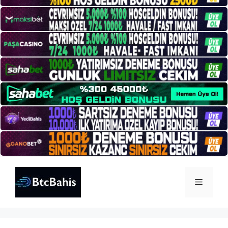
İçeriğe
atla
Menü