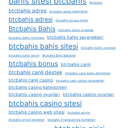
bahis sitesi btcbahis
Btcbahis
btcbahis adres
btcbahis adres değişikliği
btcbahis adresi
btcbahis avrupa ligleri
Btcbahis Bahis
btcbahis bahis oynamak
btcbahis bahis seçenekleri
btcbahis bahis programı
btcbahis bahis sitesi
btcbahis bahis sorunları
btcbahis bahis tercih
Btcbahis Bilgi Bekleme
btcbahis bonus
btcbahis canli
btcbahis canli destek
btcbahis canlı bahis etkinlikleri
btcbahis canlı casino
btcbahis canlı casino seçenekleri
btcbahis casino kategorileri
btcbahis casino oyunları
btcbahis casino oyunları
btcbahis casino sitesi
btcbahis casino web sitesi
btcbahis erişim
btcbahis erişim engelleri
btcbahis fiyatlandırma hizmetleri