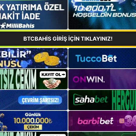
BTCBAHİS GİRİŞ İÇİN TIKLAYINIZ!