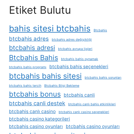
Etiket Bulutu
bahis sitesi btcbahis
Btcbahis
btcbahis adres
btcbahis adres değişikliği
btcbahis adresi
btcbahis avrupa ligleri
Btcbahis Bahis
btcbahis bahis oynamak
btcbahis bahis seçenekleri
btcbahis bahis programı
btcbahis bahis sitesi
btcbahis bahis sorunları
btcbahis bahis tercih
Btcbahis Bilgi Bekleme
btcbahis bonus
btcbahis canli
btcbahis canli destek
btcbahis canlı bahis etkinlikleri
btcbahis canlı casino
btcbahis canlı casino seçenekleri
btcbahis casino kategorileri
btcbahis casino oyunları
btcbahis casino oyunları