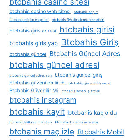
btcbahis casino sitesi
btcbahis casino web sitesi
btcbahis erişim
btcbahis erişim engelleri
btcbahis fiyatlandırma hizmetleri
btcbahis girisi
btcbahis giris adresi
Btcbahis Giriş
btcbahis giris yap
Btcbahis Güncel Adres
btcbahis güncel
btcbahis güncel adresi
btcbahis güncel giriş
btcbahis güncel adres i̇lan
btcbahis güvenilebilir mi
btcbahis güvenilirlik yasal
Btcbahis Güvenilir Mi
btcbahis hesap i̇şlemleri
btcbahis instagram
btcbahis kayit
btcbahis kaç oldu
btcbahis kullanıcı fırsatları
btcbahis kullanıcı i̇nceleme
btcbahis maç izle
Btcbahis Mobil