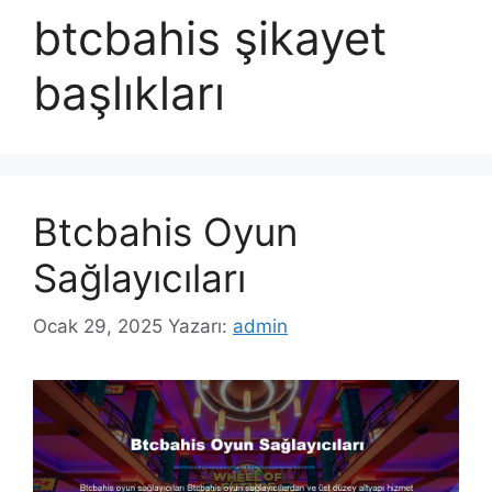
btcbahis şikayet
başlıkları
Btcbahis Oyun
Sağlayıcıları
Ocak 29, 2025
Yazarı:
admin