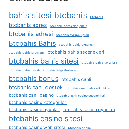
bahis sitesi btcbahis
Btcbahis
btcbahis adres
btcbahis adres değişikliği
btcbahis adresi
btcbahis avrupa ligleri
Btcbahis Bahis
btcbahis bahis oynamak
btcbahis bahis seçenekleri
btcbahis bahis programı
btcbahis bahis sitesi
btcbahis bahis sorunları
btcbahis bahis tercih
Btcbahis Bilgi Bekleme
btcbahis bonus
btcbahis canli
btcbahis canli destek
btcbahis canlı bahis etkinlikleri
btcbahis canlı casino
btcbahis canlı casino seçenekleri
btcbahis casino kategorileri
btcbahis casino oyunları
btcbahis casino oyunları
btcbahis casino sitesi
btcbahis casino web sitesi
btcbahis erişim