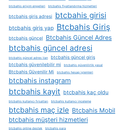
btcbahis erişim engelleri
btcbahis fiyatlandırma hizmetleri
btcbahis girisi
btcbahis giris adresi
Btcbahis Giriş
btcbahis giris yap
Btcbahis Güncel Adres
btcbahis güncel
btcbahis güncel adresi
btcbahis güncel giriş
btcbahis güncel adres i̇lan
btcbahis güvenilebilir mi
btcbahis güvenilirlik yasal
Btcbahis Güvenilir Mi
btcbahis hesap i̇şlemleri
btcbahis instagram
btcbahis kayit
btcbahis kaç oldu
btcbahis kullanıcı fırsatları
btcbahis kullanıcı i̇nceleme
btcbahis maç izle
Btcbahis Mobil
btcbahis müşteri hizmetleri
btcbahis online destek
btcbahis para