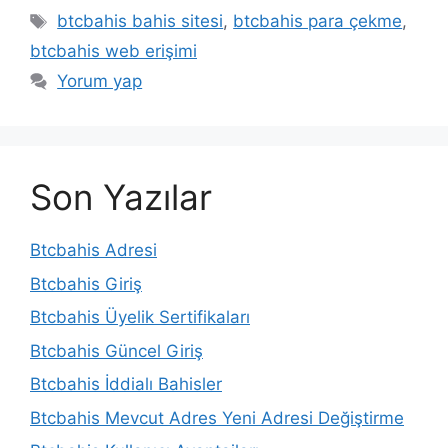
Etiketler
btcbahis bahis sitesi
,
btcbahis para çekme
,
btcbahis web erişimi
Yorum yap
Son Yazılar
Btcbahis Adresi
Btcbahis Giriş
Btcbahis Üyelik Sertifikaları
Btcbahis Güncel Giriş
Btcbahis İddialı Bahisler
Btcbahis Mevcut Adres Yeni Adresi Değiştirme