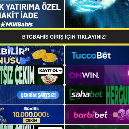
BTCBAHİS GİRİŞ İÇİN TIKLAYINIZ!