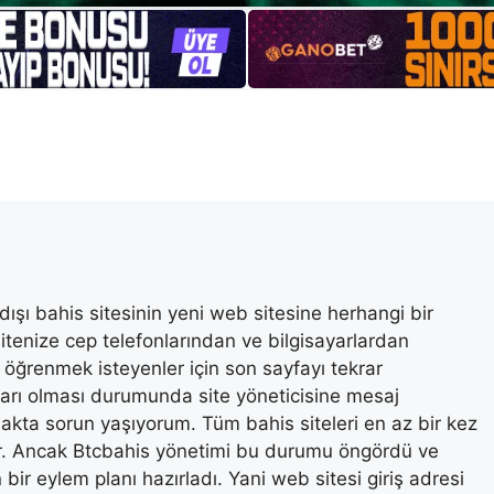
ışı bahis sitesinin yeni web sitesine herhangi bir
 sitenize cep telefonlarından ve bilgisayarlardan
ni öğrenmek isteyenler için son sayfayı tekrar
ları olması durumunda site yöneticisine mesaj
makta sorun yaşıyorum. Tüm bahis siteleri en az bir kez
lir. Ancak Btcbahis yönetimi bu durumu öngördü ve
bir eylem planı hazırladı. Yani web sitesi giriş adresi